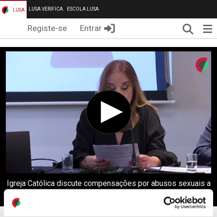
LUSA VERIFICA
ESCOLA LUSA
LUSA
Pesqui
Me
Registe-se
Entrar
Igreja Católica discute compensações por abusos sexuais a
partir de abril (editado)