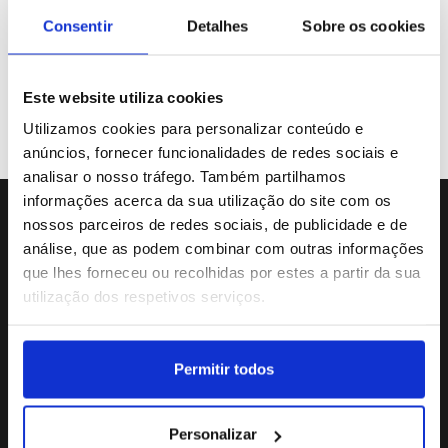
Galeria de Vídeos
Consentir
Detalhes
Sobre os cookies
Este website utiliza cookies
Previous
«
31
32
33
34
Utilizamos cookies para personalizar conteúdo e
anúncios, fornecer funcionalidades de redes sociais e
analisar o nosso tráfego. Também partilhamos
informações acerca da sua utilização do site com os
nossos parceiros de redes sociais, de publicidade e de
Sede da Agência
análise, que as podem combinar com outras informações
Rua Dr.João Couto Lote C
que lhes forneceu ou recolhidas por estes a partir da sua
(+351) 217116500
utilização dos respetivos serviços.
agencialusa@lusa.pt
Permitir todos
Social
Personalizar