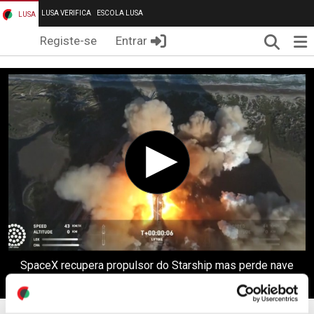
LUSA VERIFICA
ESCOLA LUSA
LUSA
Pesqui
Me
Registe-se
Entrar
SpaceX recupera propulsor do Starship mas perde nave
espacial após anomalia