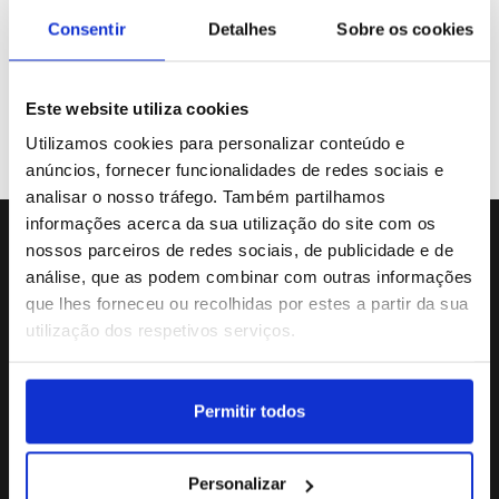
Galeria de Vídeos
Consentir
Detalhes
Sobre os cookies
Este website utiliza cookies
Previous
«
31
32
33
34
35
Utilizamos cookies para personalizar conteúdo e
anúncios, fornecer funcionalidades de redes sociais e
analisar o nosso tráfego. Também partilhamos
informações acerca da sua utilização do site com os
nossos parceiros de redes sociais, de publicidade e de
Sede da Agência
análise, que as podem combinar com outras informações
Rua Dr.João Couto Lote C
que lhes forneceu ou recolhidas por estes a partir da sua
(+351) 217116500
utilização dos respetivos serviços.
agencialusa@lusa.pt
Permitir todos
Social
Personalizar