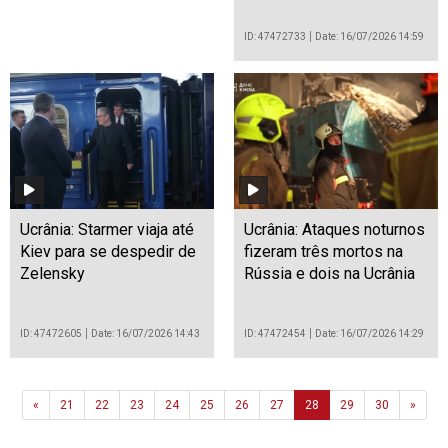
ID: 47472733
Date: 16/07/2026 14:59
Ucrânia: Starmer viaja até
Ucrânia: Ataques noturnos
Kiev para se despedir de
fizeram três mortos na
Zelensky
Rússia e dois na Ucrânia
ID: 47472605
Date: 16/07/2026 14:43
ID: 47472454
Date: 16/07/2026 14:29
Previous
Next
«
21
22
23
24
25
26
27
28
29
30
»