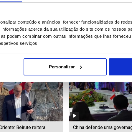
 evoca Luís Represas
Diplomacia da Rússia confi
onalizar conteúdo e anúncios, fornecer funcionalidades de redes
e discurso em Cabo Verde
encontros com secretário d
informações acerca da sua utilização do site com os nossos pa
o)
Estado norte-americano
ue as podem combinar com outras informações que lhes forneceu 
respetivos serviços.
34
Date: 22/07/2026 15:02
ID: 47502069
Date: 22/07/2026 14:21
Personalizar
riente: Beirute reitera
China defende uma governa