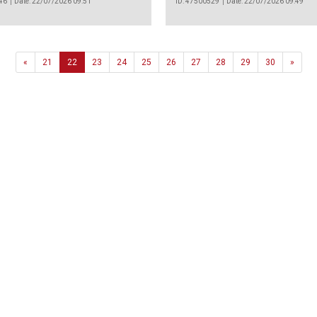
46
Date: 22/07/2026 09:51
ID: 47500529
Date: 22/07/2026 09:49
Previous
Next
«
21
22
23
24
25
26
27
28
29
30
»
Agência
.João Couto Lote C
 217116500
alusa@lusa.pt
 LUSA
Contactos
Termos e Condições
Política de Privacidade
reservados