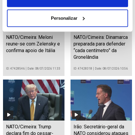
Personalizar
NATO/Cimeira: Meloni
NATO/Cimeira: Dinamarca
reune-se com Zelensky e
preparada para defender
confirma apoio de Itália
“cada centímetro” da
Gronelândia
ID: 47428546
Date: 08/07/2026 11:33
ID: 47428318
Date: 08/07/2026 10:56
NATO/Cimeira: Trump
Irão: Secretário-geral da
declara fim do cessar-
NATO considerou ataques