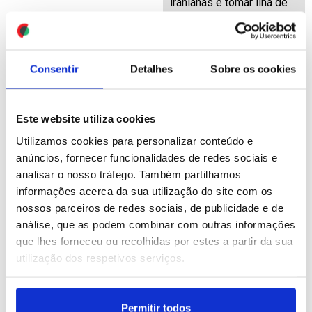
iranianas e tomar ilha de
Kharg
ID: 47430345
Date: 08/07/2026 15:22
Consentir
Detalhes
Sobre os cookies
Este website utiliza cookies
Utilizamos cookies para personalizar conteúdo e
anúncios, fornecer funcionalidades de redes sociais e
analisar o nosso tráfego. Também partilhamos
Marine Le Pen lançou
Rússia: Forças russas
informações acerca da sua utilização do site com os
candidatura às
atingiram fábrica de
presidenciais francesas
peças para mísseis e
nossos parceiros de redes sociais, de publicidade e de
proclamando inocência
unidade de montagem
análise, que as podem combinar com outras informações
drones
que lhes forneceu ou recolhidas por estes a partir da sua
ID: 47429827
Date: 08/07/2026 14:22
utilização dos respetivos serviços.
ID: 47428656
Date: 08/07/2026 11:53
Permitir todos