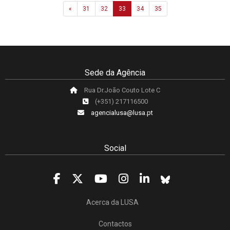
Previous
«
31
32
33
34
35
Sede da Agência
Rua Dr.João Couto Lote C
(+351) 217116500
agencialusa@lusa.pt
Social
Acerca da LUSA
Contactos