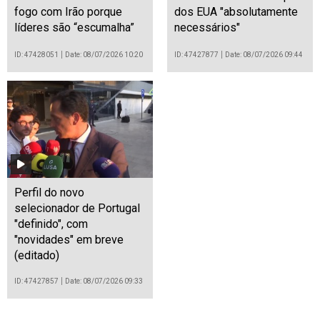
fogo com Irão porque
dos EUA "absolutamente
líderes são “escumalha”
necessários"
ID: 47428051
Date: 08/07/2026 10:20
ID: 47427877
Date: 08/07/2026 09:44
Perfil do novo
selecionador de Portugal
"definido", com
"novidades" em breve
(editado)
ID: 47427857
Date: 08/07/2026 09:33