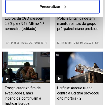
Personalizar
Lucros da CGD crescem
Polícia britânica detém
2,2% para 913 ME no 1.º
manifestantes de grupo
semestre (editado)
pró-palestiniano proibido
ID: 47543806
Date: 30/07/2026 19:15
ID: 47543535
Date: 30/07/2026 18:34
França autoriza fim de
Ucrânia: Ataque russo
evacuações, mas
contra a Ucrânia provocou
incêndios continuam a
oito mortos - 2
fustigar Europa