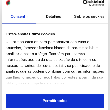
prisão
ID: 47544655
Date: 30/07/2026 21:35
ID: 47544746
Date: 30/07/2026 21:49
Consentir
Detalhes
Sobre os cookies
Este website utiliza cookies
Utilizamos cookies para personalizar conteúdo e
anúncios, fornecer funcionalidades de redes sociais e
analisar o nosso tráfego. Também partilhamos
Ucrânia: Zelensky alega
informações acerca da sua utilização do site com os
que Rússia utilizou míssil
nossos parceiros de redes sociais, de publicidade e de
norte-coreano em ataque
análise, que as podem combinar com outras informações
que lhes forneceu ou recolhidas por estes a partir da sua
ID: 47544603
Date: 30/07/2026 21:21
utilização dos respetivos serviços.
Permitir todos