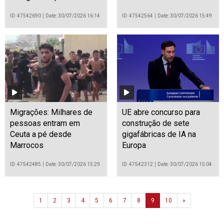
ID: 47542690
Date: 30/07/2026 16:14
ID: 47542564
Date: 30/07/2026 15:49
Migrações: Milhares de
UE abre concurso para
pessoas entram em
construção de sete
Ceuta a pé desde
gigafábricas de IA na
Marrocos
Europa
ID: 47542485
Date: 30/07/2026 15:29
ID: 47542312
Date: 30/07/2026 15:04
Next
1
2
3
4
5
6
7
8
9
10
»