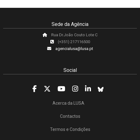
Sede da Agência
Rua Dr.João Couto Lote C
(+351) 217116500
agencialusa@lusa.pt
Social
Acerca da LUSA
Contactos
Termos e Condições