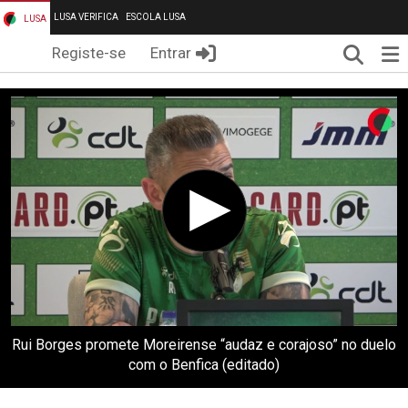
LUSA VERIFICA
ESCOLA LUSA
LUSA
Pesqui
Me
Registe-se
Entrar
Rui Borges promete Moreirense “audaz e corajoso” no duelo
com o Benfica (editado)