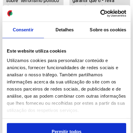
sobre “terrorismo político
garantir que 6.ª feira
de extrema-esquerda
haverá notas dos exames
ID: 47473660
Date: 16/07/2026 17:15
ID: 47473658
Date: 16/07/2026 17:13
Consentir
Detalhes
Sobre os cookies
Este website utiliza cookies
Utilizamos cookies para personalizar conteúdo e
anúncios, fornecer funcionalidades de redes sociais e
analisar o nosso tráfego. Também partilhamos
Primeiro-ministro admite
Primeiro-ministro mantém
informações acerca da sua utilização do site com os
que “nem tudo correu
confiança no MAI e
bem” nos exames
devolve acusação de
nossos parceiros de redes sociais, de publicidade e de
nacionais
ameaças ao Chega
análise, que as podem combinar com outras informações
que lhes forneceu ou recolhidas por estes a partir da sua
ID: 47473567
Date: 16/07/2026 17:02
ID: 47473471
Date: 16/07/2026 16:51
utilização dos respetivos serviços.
Permitir todos