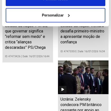
Personalizar
Estado da nação: PM diz
Estado da nação: Ventura
que governar significa
desafia primeiro-ministro
“reformar sem medo” e
a apresentar moção de
critica “alianças
confiança
descaradas” PS/Chega
ID: 47473350
Date: 16/07/2026 16:34
ID: 47473426
Date: 16/07/2026 16:44
Ucrânia: Zelensky
condecora PM britânico
cessante por apoio ao