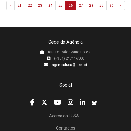
Previous
Next
«
21
22
23
24
25
26
27
28
29
30
»
Sede da Agência
Rua Dr.João Couto Lote C
(+351) 217116500
agencialusa@lusa.pt
Social
Acerca da LUSA
Contactos