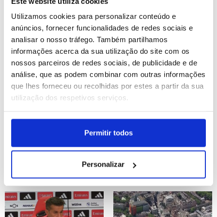
ao fim
Este website utiliza cookies
Utilizamos cookies para personalizar conteúdo e
anúncios, fornecer funcionalidades de redes sociais e
ID: 47571863
Date: 06/08/2026 08:45
ID: 47559036
Date: 06/08/2026 07:00
analisar o nosso tráfego. Também partilhamos
informações acerca da sua utilização do site com os
nossos parceiros de redes sociais, de publicidade e de
análise, que as podem combinar com outras informações
que lhes forneceu ou recolhidas por estes a partir da sua
utilização dos respetivos serviços.
Ucrânia: ONU condena
LE: Marco Silva quer fator
Permitir todos
ataques russos que
casa com mesmo peso
mataram 377 civis em
decisório na primeira mão
julho
(editado)
Personalizar
ID: 47570271
Date: 05/08/2026 20:24
ID: 47569690
Date: 05/08/2026 18:39