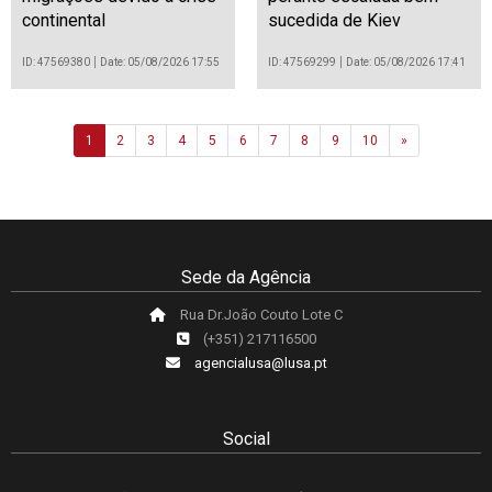
continental
sucedida de Kiev
ID: 47569380
Date: 05/08/2026 17:55
ID: 47569299
Date: 05/08/2026 17:41
Next
1
2
3
4
5
6
7
8
9
10
»
Sede da Agência
Rua Dr.João Couto Lote C
(+351) 217116500
agencialusa@lusa.pt
Social