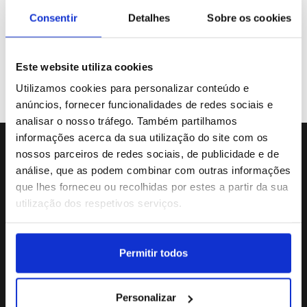
Galeria de Vídeos
Consentir
Detalhes
Sobre os cookies
Este website utiliza cookies
Previous
«
Utilizamos cookies para personalizar conteúdo e
anúncios, fornecer funcionalidades de redes sociais e
analisar o nosso tráfego. Também partilhamos
informações acerca da sua utilização do site com os
nossos parceiros de redes sociais, de publicidade e de
Sede da Agência
análise, que as podem combinar com outras informações
Rua Dr.João Couto Lote C
que lhes forneceu ou recolhidas por estes a partir da sua
(+351) 217116500
utilização dos respetivos serviços.
agencialusa@lusa.pt
Permitir todos
Social
Personalizar