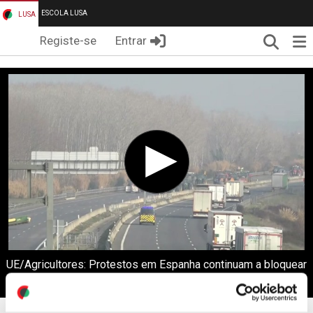
ESCOLA LUSA
LUSA
Pesqui
Me
Registe-se
Entrar
UE/Agricultores: Protestos em Espanha continuam a bloquear
estradas e porto de Málaga