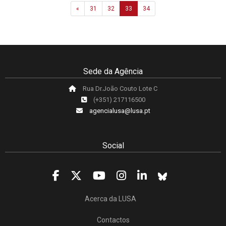
Previous
«
31
32
33
34
Sede da Agência
Rua Dr.João Couto Lote C
(+351) 217116500
agencialusa@lusa.pt
Social
Acerca da LUSA
Contactos