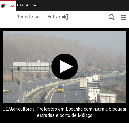
ESCOLA LUSA
LUSA
Pesqui
Me
Registe-se
Entrar
UE/Agricultores: Protestos em Espanha continuam a bloquear
estradas e porto de Málaga