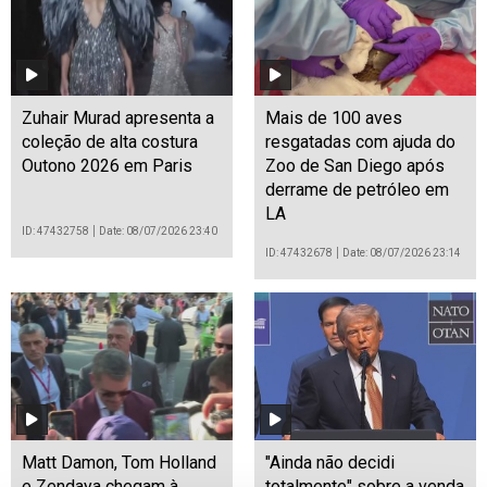
Zuhair Murad apresenta a
Mais de 100 aves
coleção de alta costura
resgatadas com ajuda do
Outono 2026 em Paris
Zoo de San Diego após
derrame de petróleo em
LA
ID: 47432758
Date: 08/07/2026 23:40
ID: 47432678
Date: 08/07/2026 23:14
Matt Damon, Tom Holland
"Ainda não decidi
e Zendaya chegam à
totalmente" sobre a venda