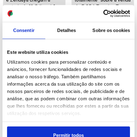
estreia de "A Odisseia"
de F-35 à Turquia - Trump
em Paris
ID: 47432649
Date: 08/07/2026 22:47
ID: 47432584
Date: 08/07/2026 22:28
Consentir
Detalhes
Sobre os cookies
Este website utiliza cookies
Utilizamos cookies para personalizar conteúdo e
anúncios, fornecer funcionalidades de redes sociais e
analisar o nosso tráfego. Também partilhamos
NATO/Cimeira: Trump não
Milhares de pessoas
informações acerca da sua utilização do site com os
tenciona retomar guerra
aguardam a chegada do
nossos parceiros de redes sociais, de publicidade e de
no Irão e ação será “muito
caixão de Khamenei a
análise, que as podem combinar com outras informações
rápida”
Karbala
que lhes forneceu ou recolhidas por estes a partir da sua
utilização dos respetivos serviços.
ID: 47432344
Date: 08/07/2026 21:08
ID: 47432298
Date: 08/07/2026 20:56
Permitir todos