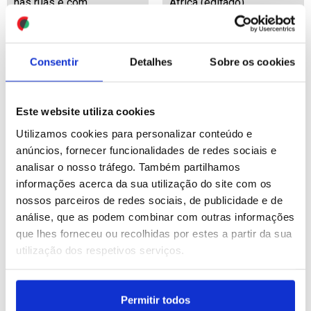
nas ruas e com
África (editado)
autoridades
ID: 47492512
Date: 20/07/2026 17:29
ID: 47492514
Date: 20/07/2026 17:30
Consentir
Detalhes
Sobre os cookies
Este website utiliza cookies
Utilizamos cookies para personalizar conteúdo e
anúncios, fornecer funcionalidades de redes sociais e
Exames: Alunos
analisar o nosso tráfego. Também partilhamos
prejudicados poderão
informações acerca da sua utilização do site com os
realizar exames em
nossos parceiros de redes sociais, de publicidade e de
época especial em
análise, que as podem combinar com outras informações
setembro (editado)
que lhes forneceu ou recolhidas por estes a partir da sua
utilização dos respetivos serviços.
ID: 47492459
Date: 20/07/2026 17:23
Permitir todos