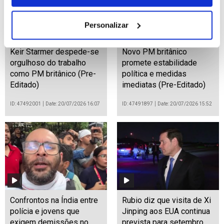
Personalizar
Keir Starmer despede-se
Novo PM britânico
orgulhoso do trabalho
promete estabilidade
como PM britânico (Pre-
política e medidas
Editado)
imediatas (Pre-Editado)
ID: 47492001
Date: 20/07/2026 16:07
ID: 47491897
Date: 20/07/2026 15:52
Confrontos na Índia entre
Rubio diz que visita de Xi
polícia e jovens que
Jinping aos EUA continua
exigem demissões no
prevista para setembro