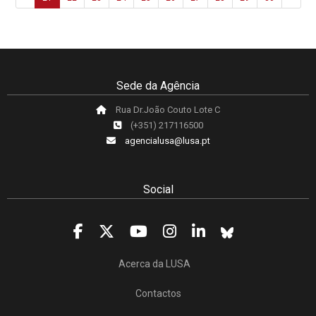
Sede da Agência
Rua Dr.João Couto Lote C
(+351) 217116500
agencialusa@lusa.pt
Social
Acerca da LUSA
Contactos