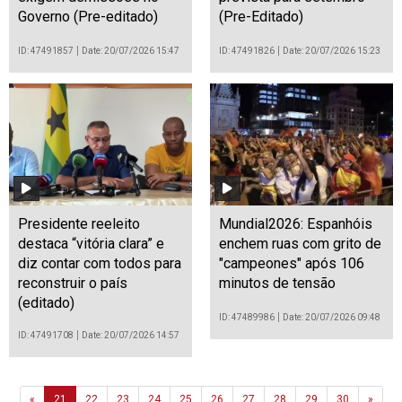
Governo (Pre-editado)
(Pre-Editado)
ID: 47491857
Date: 20/07/2026 15:47
ID: 47491826
Date: 20/07/2026 15:23
Presidente reeleito
Mundial2026: Espanhóis
destaca “vitória clara” e
enchem ruas com grito de
diz contar com todos para
"campeones" após 106
reconstruir o país
minutos de tensão
(editado)
ID: 47489986
Date: 20/07/2026 09:48
ID: 47491708
Date: 20/07/2026 14:57
Previous
Next
«
21
22
23
24
25
26
27
28
29
30
»