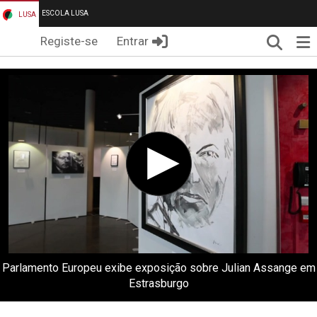
ESCOLA LUSA
LUSA
Pesqui
Me
Registe-se
Entrar
Parlamento Europeu exibe exposição sobre Julian Assange em
Estrasburgo