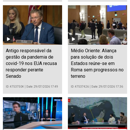
Incêndios: Espanha mais
Incêndios: Fogos no sul
perto de "vencer o fogo"
da Turquia ameaçam
em Madrid e Ávila
zonas turísticas
ID: 47537796
Date: 29/07/2026 18:31
ID: 47537559
Date: 29/07/2026 18:05
Antigo responsável da
Médio Oriente: Aliança
gestão da pandemia de
para solução de dois
covid-19 nos EUA recusa
Estados reúne-se em