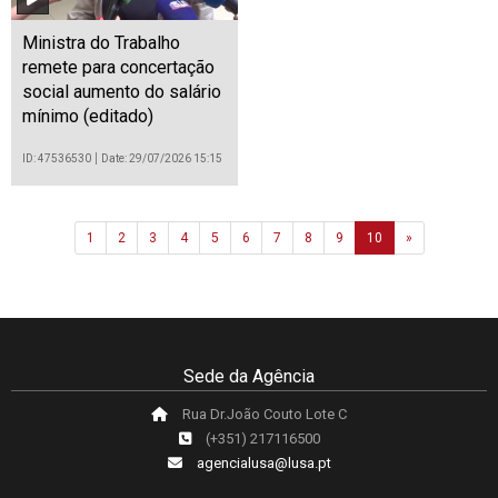
israelitas continuam
ID: 47536548
Date: 29/07/2026 15:21
Ministra do Trabalho
remete para concertação
social aumento do salário
mínimo (editado)
ID: 47536530
Date: 29/07/2026 15:15
Next
1
2
3
4
5
6
7
8
9
10
»