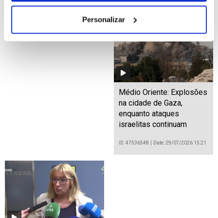
Personalizar
Irão: Operações no
Incêndios: Bombeiros
principal porto iraquiano
franceses continuam
paradas devido ao
focados em três pontos
bloqueio no estreito de
de incêndio
Ormuz
ID: 47536729
Date: 29/07/2026 15:57
ID: 47536901
Date: 29/07/2026 16:30
Médio Oriente: Explosões
na cidade de Gaza,
enquanto ataques