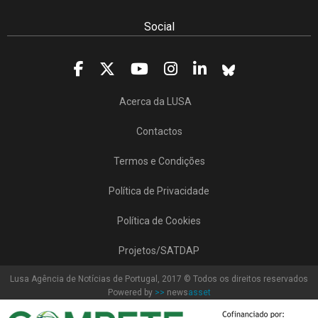
Sede da Agência
Rua Dr.João Couto Lote C
(+351) 217116500
agencialusa@lusa.pt
Social
Acerca da LUSA
Contactos
Termos e Condições