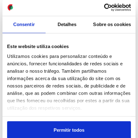
responder perante
Roma sem progressos no
Senado
terreno
ID: 47537504
Date: 29/07/2026 17:49
ID: 47537426
Date: 29/07/2026 17:36
Consentir
Detalhes
Sobre os cookies
Este website utiliza cookies
Utilizamos cookies para personalizar conteúdo e
anúncios, fornecer funcionalidades de redes sociais e
analisar o nosso tráfego. Também partilhamos
Rússia acusa fundador do
Irão: Teerão rejeita
informações acerca da sua utilização do site com os
Telegram de
reabertura de estreito de
nossos parceiros de redes sociais, de publicidade e de
cumplicidade com o
Ormuz com rota de Omã
análise, que as podem combinar com outras informações
terrorismo
que lhes forneceu ou recolhidas por estes a partir da sua
utilização dos respetivos serviços.
ID: 47537149
Date: 29/07/2026 16:55
ID: 47537041
Date: 29/07/2026 16:41
Permitir todos