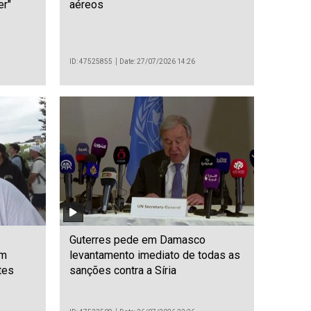
er"
aéreos
ID: 47525855
Date: 27/07/2026 14:26
Guterres pede em Damasco
em
levantamento imediato de todas as
tes
sanções contra a Síria