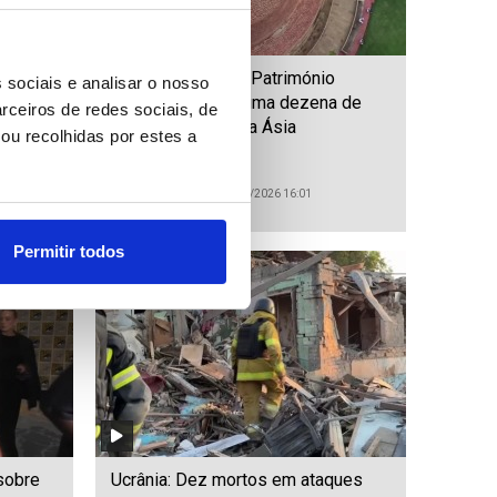
 exigem
UNESCO inclui no Património
 sociais e analisar o nosso
tro
Mundial mais de uma dezena de
rceiros de redes sociais, de
locais, a maioria na Ásia
ou recolhidas por estes a
ID: 47526256
Date: 27/07/2026 16:01
Permitir todos
 sobre
Ucrânia: Dez mortos em ataques