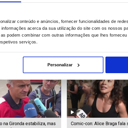
o em Madrid e Ávila melhora
Novos protestos na Albânia
onalizar conteúdo e anúncios, fornecer funcionalidades de redes
gos continuam ativos
demissão do primeiro-minis
informações acerca da sua utilização do site com os nossos pa
ue as podem combinar com outras informações que lhes forneceu 
respetivos serviços.
72
Date: 27/07/2026 16:58
ID: 47526383
Date: 27/07/2026 16:30
Personalizar
o na Gironda estabiliza, mas
Comic-con: Alice Braga fala