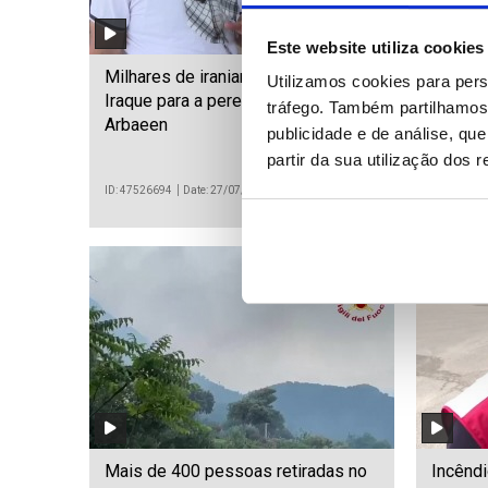
Este website utiliza cookies
Milhares de iranianos entram no
Situaçã
Utilizamos cookies para pers
Iraque para a peregrinação de
mas fo
tráfego. Também partilhamos 
Arbaeen
publicidade e de análise, q
partir da sua utilização dos 
ID: 47526694
Date: 27/07/2026 17:18
ID: 475265
Mais de 400 pessoas retiradas no
Incêndi