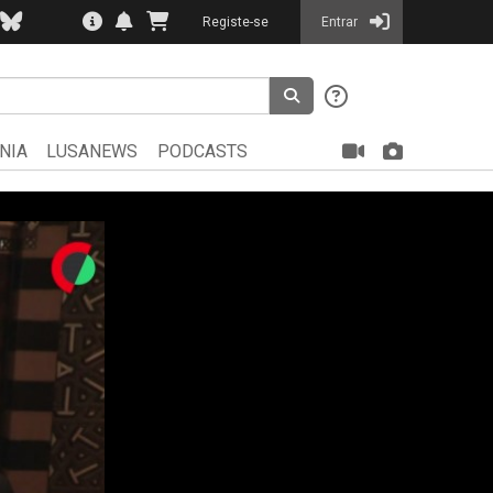
Registe-se
Entrar
NIA
LUSANEWS
PODCASTS