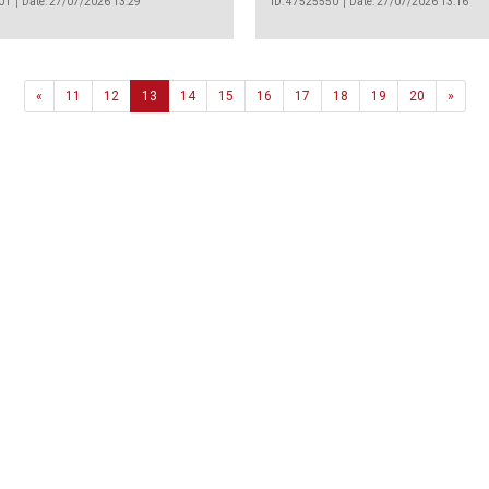
01
Date: 27/07/2026 13:29
ID: 47525550
Date: 27/07/2026 13:16
Previous
Next
«
11
12
13
14
15
16
17
18
19
20
»
Agência
.João Couto Lote C
 217116500
alusa@lusa.pt
 LUSA
Contactos
Termos e Condições
Política de Privacidade
reservados