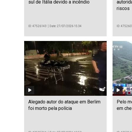
sul de Itália devido a incêndio
autorid
riscos
ID: 47526143
Date: 27/07/2026 15:34
ID: 475260
Alegado autor do ataque em Berlim
Pelo m
foi morto pela polícia
em chei