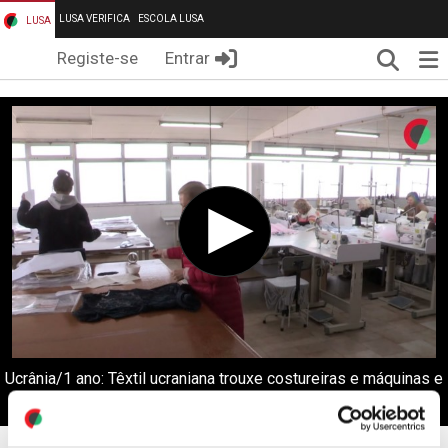
LUSA VERIFICA
ESCOLA LUSA
LUSA
Pesqui
Me
Registe-se
Entrar
Ucrânia/1 ano: Têxtil ucraniana trouxe costureiras e máquinas e
instalou-se em Guimarães (editado)