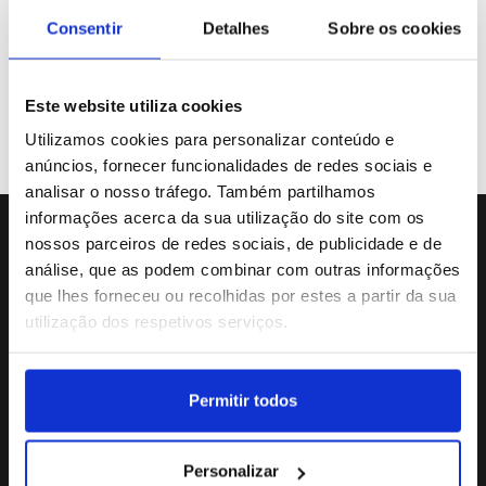
Galeria de Vídeos
Consentir
Detalhes
Sobre os cookies
Este website utiliza cookies
Previous
«
31
32
33
34
35
Utilizamos cookies para personalizar conteúdo e
anúncios, fornecer funcionalidades de redes sociais e
analisar o nosso tráfego. Também partilhamos
informações acerca da sua utilização do site com os
nossos parceiros de redes sociais, de publicidade e de
Sede da Agência
análise, que as podem combinar com outras informações
Rua Dr.João Couto Lote C
que lhes forneceu ou recolhidas por estes a partir da sua
(+351) 217116500
utilização dos respetivos serviços.
agencialusa@lusa.pt
Permitir todos
Social
Personalizar