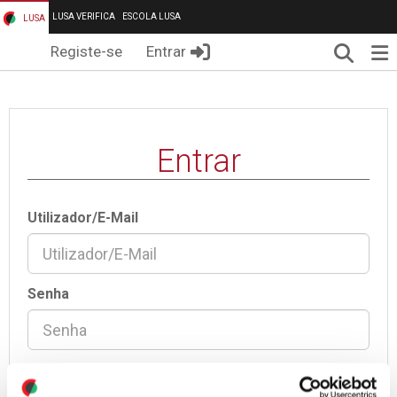
LUSA VERIFICA
ESCOLA LUSA
LUSA
Pesqui
Me
Registe-se
Entrar
Entrar
Utilizador/E-Mail
Senha