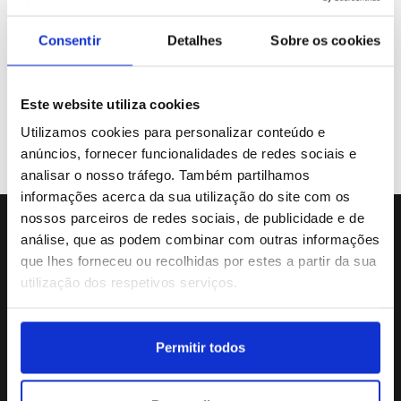
Consentir
Detalhes
Sobre os cookies
Não tem conta de acesso?
Registo
Esqueceu a sua password?
Este website utiliza cookies
Utilizamos cookies para personalizar conteúdo e
anúncios, fornecer funcionalidades de redes sociais e
analisar o nosso tráfego. Também partilhamos
informações acerca da sua utilização do site com os
nossos parceiros de redes sociais, de publicidade e de
análise, que as podem combinar com outras informações
Sede da Agência
que lhes forneceu ou recolhidas por estes a partir da sua
Rua Dr.João Couto Lote C
utilização dos respetivos serviços.
(+351) 217116500
agencialusa@lusa.pt
Permitir todos
Social