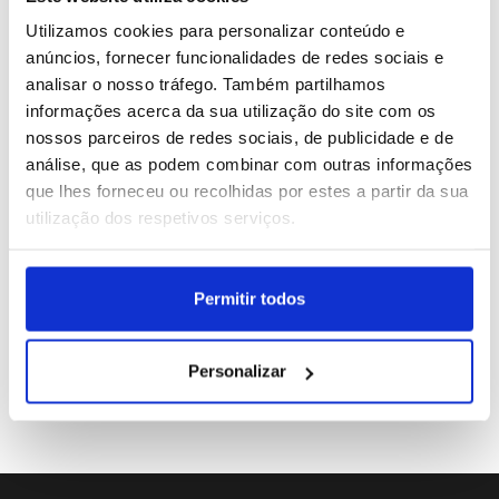
2
Equipa do Planetário de Espinho com ação na Praia da
Utilizamos cookies para personalizar conteúdo e
Baía durante eclipse
anúncios, fornecer funcionalidades de redes sociais e
analisar o nosso tráfego. Também partilhamos
3
Embaixador de Israel pede cancelamento do concerto
informações acerca da sua utilização do site com os
de Kanye West no Algarve
nossos parceiros de redes sociais, de publicidade e de
análise, que as podem combinar com outras informações
4
Meta entra em mercado da programação IA dominado
que lhes forneceu ou recolhidas por estes a partir da sua
pela Anthropic e OpenAI
utilização dos respetivos serviços.
5
Mostra Espanha cria diálogo entre pintores Joaquín
Sorolla e Maruja Mallo em Lisboa
Permitir todos
Personalizar