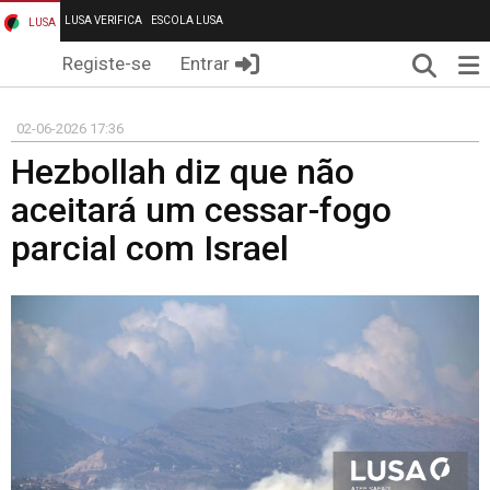
LUSA VERIFICA
ESCOLA LUSA
LUSA
Pesqui
Me
Registe-se
Entrar
02-06-2026 17:36
Hezbollah diz que não
aceitará um cessar-fogo
parcial com Israel