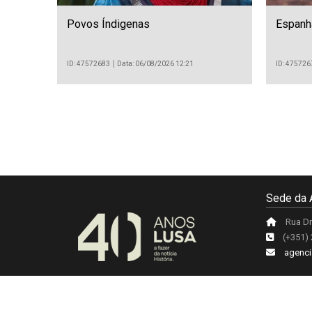
Povos Índigenas
Espanha
ID: 47572683
Data: 06/08/2026 12:21
ID: 475726
Sede da 
Rua Dr
(+351)
agenci
Acerca da