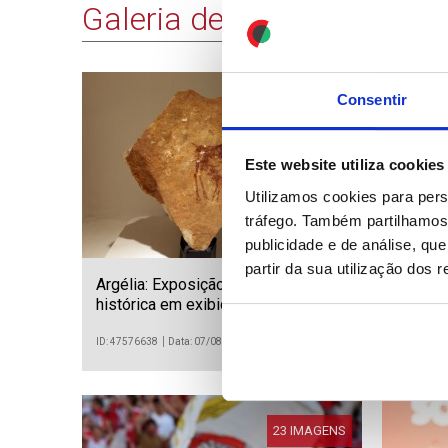
Galeria de Imagens
Consentir
12 IMAGENS
Este website utiliza cookies
Utilizamos cookies para pers
tráfego. Também partilhamos 
publicidade e de análise, q
partir da sua utilização dos 
Argélia: Exposição de arte pré-
Paquis
histórica em exibição no Museu
Hydera
Nacional do Bardo em Argel
combus
ID: 47576638
Data: 07/08/2026 09:34
ID: 475766
23 IMAGENS