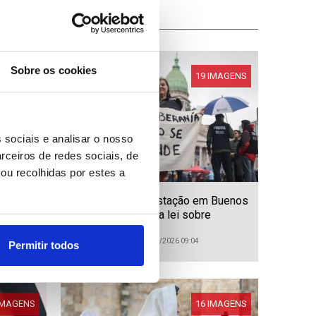
Sobre os cookies
IMAGENS
19 IMAGENS
 sociais e analisar o nosso
rceiros de redes sociais, de
ou recolhidas por estes a
e
Argentina: Manifestação em Buenos
Aires contra a nova lei sobre
expropriações e uso da terra
queimada
ID: 47576544
Data: 07/08/2026 09:04
Permitir todos
IMAGENS
16 IMAGENS