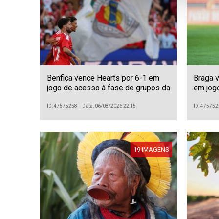
Benfica vence Hearts por 6-1 em
Braga 
jogo de acesso à fase de grupos da
em jogo
Liga Europa de futebol
futebol
ID: 47575258
Data: 06/08/2026 22:15
ID: 475752
19 IMAGENS