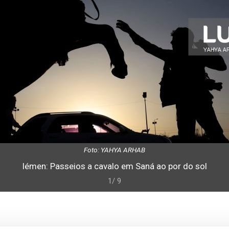
Foto: YAHYA ARHAB
Iémen: Passeios a cavalo em Saná ao por do sol
1/ 9