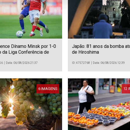
vence Dínamo Minsk por 1-0
Japão: 81 anos da bomba at
 da Liga Conferência de
de Hiroshima
56
Data: 06/08/2026 21:37
ID: 47572768
Data: 06/08/2026 12:39
6 IMAGENS
12 