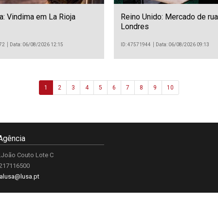
: Vindima em La Rioja
Reino Unido: Mercado de ru
Londres
72
Data: 06/08/2026 12:15
ID: 47571944
Data: 06/08/2026 09:13
1
2
3
4
5
6
7
8
9
10
Agência
.João Couto Lote C
 217116500
alusa@lusa.pt
 LUSA
Contactos
Termos e Condições
Política de Privacidade