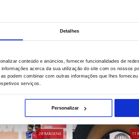
Detalhes
8 IMAGENS
16 
onalizar conteúdo e anúncios, fornecer funcionalidades de redes
informações acerca da sua utilização do site com os nossos pa
ue as podem combinar com outras informações que lhes forneceu 
respetivos serviços.
tão: Protestos em
Reino Unido: Estuário do De
bad contra o aumento dos
tiveis
27
Data: 07/08/2026 09:28
ID: 47576594
Data: 07/08/2026 09:20
Personalizar
28 IMAGENS
11 