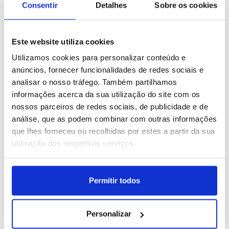
Consentir
Detalhes
Sobre os cookies
Este website utiliza cookies
República Checa: Calor
Caxemira: Declínio da
Utilizamos cookies para personalizar conteúdo e
em Praga
tradicional ferraria
anúncios, fornecer funcionalidades de redes sociais e
analisar o nosso tráfego. Também partilhamos
ID: 47561671
Data: 04/08/2026 08:55
ID: 47560520
Data: 03/08/2026 21:10
informações acerca da sua utilização do site com os
nossos parceiros de redes sociais, de publicidade e de
15 IMAGENS
18 IMAGENS
análise, que as podem combinar com outras informações
que lhes forneceu ou recolhidas por estes a partir da sua
utilização dos respetivos serviços.
Alemanha: Florestas com
França: Campeonato
Permitir todos
risco de incêndios devido
Europeu de Desportos
à seca
Aquáticos Paris 2026
ID: 47560504
Data: 03/08/2026 21:02
ID: 47557808
Data: 03/08/2026 10:43
Personalizar