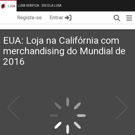
LUSA VERIFICA
ESCOLA LUSA
LUSA
Pesqui
Me
Registe-se
Entrar
EUA: Loja na Califórnia com
merchandising do Mundial de
2016