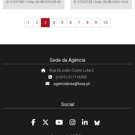
ID: 47557483
Data: 03/08/2026 09:00
ID: 47555728
Data: 02/08/2026 16:26
1
2
3
4
5
6
7
8
9
10
Sede da Agência
Rua Dr.João Couto Lote C
(+351) 217116500
agencialusa@lusa.pt
Social