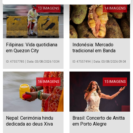
13 IMAGENS
14 IMAGENS
Filipinas: Vida quotidiana
Indonésia: Mercado
em Quezon City
tradicional em Banda
Aceh
ID: 47557785
Data: 03/08/2026 10:34
ID: 47557494
Data: 03/08/2026 09:04
16 IMAGENS
15 IMAGENS
Nepal: Cerimónia hindu
Brasil: Concerto de Anitta
dedicada ao deus Xiva
em Porto Alegre