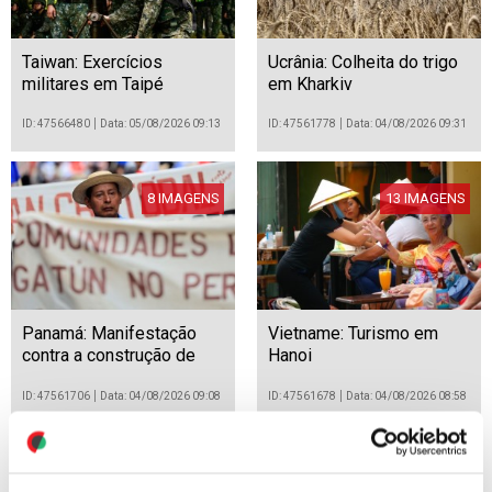
Taiwan: Exercícios
Ucrânia: Colheita do trigo
militares em Taipé
em Kharkiv
ID: 47566480
Data: 05/08/2026 09:13
ID: 47561778
Data: 04/08/2026 09:31
8 IMAGENS
13 IMAGENS
Panamá: Manifestação
Vietname: Turismo em
contra a construção de
Hanoi
uma barragem no Rio
Índio
ID: 47561706
Data: 04/08/2026 09:08
ID: 47561678
Data: 04/08/2026 08:58
13 IMAGENS
14 IMAGENS