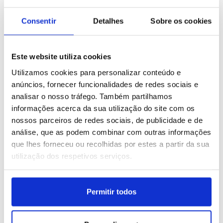
13 IMAGENS
14 IMAGENS
Consentir
Detalhes
Sobre os cookies
Este website utiliza cookies
Utilizamos cookies para personalizar conteúdo e
Filipinas: Vida quotidiana
Indonésia: Mercado
anúncios, fornecer funcionalidades de redes sociais e
em Quezon City
tradicional em Banda
Aceh
analisar o nosso tráfego. Também partilhamos
ID: 47557785
Data: 03/08/2026 10:34
ID: 47557494
Data: 03/08/2026 09:04
informações acerca da sua utilização do site com os
nossos parceiros de redes sociais, de publicidade e de
análise, que as podem combinar com outras informações
16 IMAGENS
15 IMAGENS
que lhes forneceu ou recolhidas por estes a partir da sua
utilização dos respetivos serviços.
Permitir todos
Nepal: Cerimónia hindu
Brasil: Concerto de Anitta
dedicada ao deus Xiva
em Porto Alegre