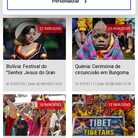
Personalizar
ID: 47557483
Data: 03/08/2026 09:00
ID: 47555728
Data: 02/08/2026 16:26
12 IMAGENS
26 IMAGENS
Bolívia: Festival do
Quénia: Cerimónia de
"Senhor Jesus do Gran
circuncisão em Bungoma
Poder" em La Paz
ID: 47555725
Data: 02/08/2026 16:23
ID: 47555711
Data: 02/08/2026 16:18
16 IMAGENS
13 IMAGENS
África do Sul: Cerimónia
Índia: Manifestação de