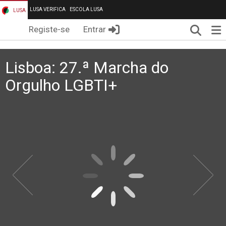
LUSA VERIFICA
ESCOLA LUSA
LUSA
Pesqui
Me
Registe-se
Entrar
Lisboa: 27.ª Marcha do
Orgulho LGBTI+