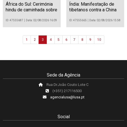
hindu de caminhada sobre
tibetanos contra a China
brasas em Benoni
em Mumbai
ID: 47555687
Data: 02/08/2026 16:09
ID: 47555665
Data: 02/08/2026 15:58
1
2
3
4
5
6
7
8
9
10
Sede da Agência
Rua Dr.João Couto Lote C
(+351) 217116500
agencialusa@lusa.pt
Social