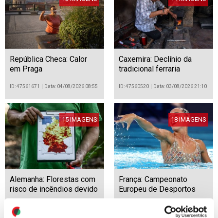
República Checa: Calor
Caxemira: Declínio da
em Praga
tradicional ferraria
ID: 47561671
Data: 04/08/2026 08:55
ID: 47560520
Data: 03/08/2026 21:10
15 IMAGENS
18 IMAGENS
Alemanha: Florestas com
França: Campeonato
risco de incêndios devido
Europeu de Desportos
à seca
Aquáticos Paris 2026
ID: 47560504
Data: 03/08/2026 21:02
ID: 47557808
Data: 03/08/2026 10:43