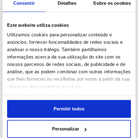
Consentir
Detalhes
Sobre os cookies
Este website utiliza cookies
Nepal: Cerimónia hindu
Brasil: Concerto de Anitta
dedicada ao deus Xiva
em Porto Alegre
Utilizamos cookies para personalizar conteúdo e
anúncios, fornecer funcionalidades de redes sociais e
ID: 47557483
Data: 03/08/2026 09:00
ID: 47555728
Data: 02/08/2026 16:26
analisar o nosso tráfego. Também partilhamos
informações acerca da sua utilização do site com os
nossos parceiros de redes sociais, de publicidade e de
12 IMAGENS
26 IMAGENS
análise, que as podem combinar com outras informações
que lhes forneceu ou recolhidas por estes a partir da sua
utilização dos respetivos serviços.
Bolívia: Festival do
Quénia: Cerimónia de
Permitir todos
"Senhor Jesus do Gran
circuncisão em Bungoma
Poder" em La Paz
ID: 47555725
Data: 02/08/2026 16:23
ID: 47555711
Data: 02/08/2026 16:18
Personalizar