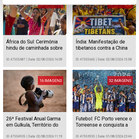
16 IMAGENS
13 IMAGENS
África do Sul: Cerimónia
Índia: Manifestação de
hindu de caminhada sobre
tibetanos contra a China
brasas em Benoni
em Mumbai
ID: 47555687
Data: 02/08/2026 16:09
ID: 47555665
Data: 02/08/2026 15:58
16 IMAGENS
32 IMAGENS
26º Festival Anual Garma
Futebol: FC Porto vence o
em Gulkula, Território do
Torreense e conquista a
Norte, Austrália.
Supertaça Cândido de
Oliveira
ID: 47554935
Data: 02/08/2026 11:19
ID: 47553935
Data: 01/08/2026 23:44