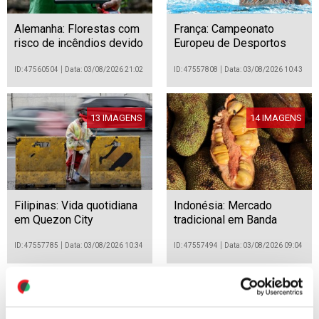
Alemanha: Florestas com
França: Campeonato
risco de incêndios devido
Europeu de Desportos
à seca
Aquáticos Paris 2026
ID: 47560504
Data: 03/08/2026 21:02
ID: 47557808
Data: 03/08/2026 10:43
13 IMAGENS
14 IMAGENS
Filipinas: Vida quotidiana
Indonésia: Mercado
em Quezon City
tradicional em Banda
Aceh
ID: 47557785
Data: 03/08/2026 10:34
ID: 47557494
Data: 03/08/2026 09:04
16 IMAGENS
15 IMAGENS