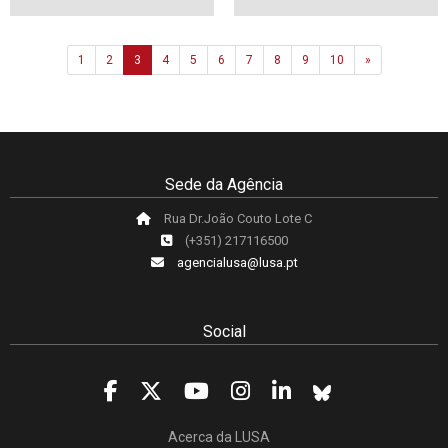
Next
1
2
3
4
5
6
7
8
9
10
»
Sede da Agência
Rua Dr.João Couto Lote C
(+351) 217116500
agencialusa@lusa.pt
Social
Acerca da LUSA