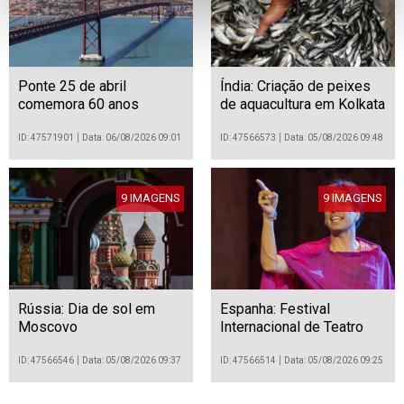
Ponte 25 de abril
Índia: Criação de peixes
comemora 60 anos
de aquacultura em Kolkata
ID: 47571901
Data: 06/08/2026 09:01
ID: 47566573
Data: 05/08/2026 09:48
9 IMAGENS
9 IMAGENS
Rússia: Dia de sol em
Espanha: Festival
Moscovo
Internacional de Teatro
Clássico de Mérida
ID: 47566546
Data: 05/08/2026 09:37
ID: 47566514
Data: 05/08/2026 09:25