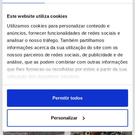
Espanha: Vindima em La
Reino Unido: Mercado de
Este website utiliza cookies
Rioja
rua em Londres
Utilizamos cookies para personalizar conteúdo e
ID: 47572672
Data: 06/08/2026 12:15
ID: 47571944
Data: 06/08/2026 09:13
anúncios, fornecer funcionalidades de redes sociais e
analisar o nosso tráfego. Também partilhamos
informações acerca da sua utilização do site com os
7 IMAGENS
12 IMAGENS
nossos parceiros de redes sociais, de publicidade e de
análise, que as podem combinar com outras informações
que lhes forneceu ou recolhidas por estes a partir da sua
utilização dos respetivos serviços.
França: Vida quotidiana
Roménia: Rio Danúbio
em Paris
com baixo nível de água
Permitir todos
ID: 47571936
Data: 06/08/2026 09:10
ID: 47571911
Data: 06/08/2026 09:07
Personalizar
12 IMAGENS
17 IMAGENS