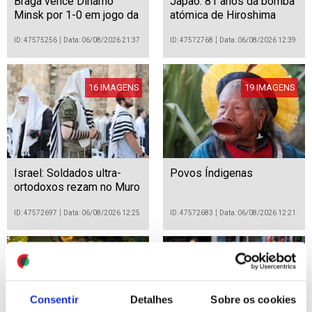
Braga vence Dínamo
Japão: 81 anos da bomba
Minsk por 1-0 em jogo da
atómica de Hiroshima
Liga Conferência de
futebol
ID: 47575256
Data: 06/08/2026 21:37
ID: 47572768
Data: 06/08/2026 12:39
16 IMAGENS
19 IMAGENS
Israel: Soldados ultra-
Povos Índigenas
ortodoxos rezam no Muro
das Lamentações
ID: 47572697
Data: 06/08/2026 12:25
ID: 47572683
Data: 06/08/2026 12:21
6 IMAGENS
12 IMAGENS
Consentir
Detalhes
Sobre os cookies