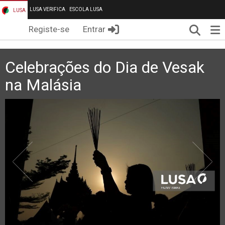
LUSA VERIFICA
ESCOLA LUSA
LUSA
Pesqui
Me
Registe-se
Entrar
Celebrações do Dia de Vesak
na Malásia