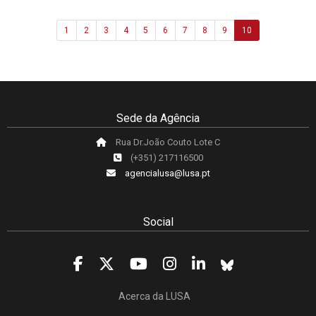
1
2
3
4
5
6
7
8
9
10
Sede da Agência
Rua Dr.João Couto Lote C
(+351) 217116500
agencialusa@lusa.pt
Social
Acerca da LUSA