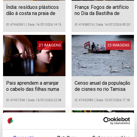
Índia: resíduos plásticos
França: Fogos de artifício
dão à costa na praia de
no Dia da Bastilha de
Juhu durante a época das
2026, em Paris
monções
ID: 47460341
Data: 14/07/2026 14:15
ID: 47458576
Data: 14/07/2026 09:20
21 IMAGENS
23 IMAGENS
Pais aprendem a arranjar
Censo anual da população
o cabelo das filhas numa
de cisnes no rio Tamisa
oficina em Munique
ID: 47457304
Data: 13/07/2026 22:38
ID: 47455985
Data: 13/07/2026 17:18
13 IMAGENS
21 IMAGENS