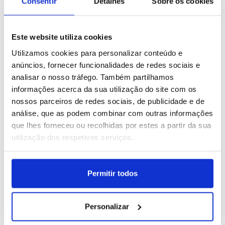
Consentir
Detalhes
Sobre os cookies
A Tate Modern apresenta
Tailândia: Incêndio fatal
Este website utiliza cookies
em Londres uma
num bar mata pelo menos
Utilizamos cookies para personalizar conteúdo e
exposição dedicada a Ana
27 pessoas em
anúncios, fornecer funcionalidades de redes sociais e
Mendieta
Banguecoque
ID: 47454200
Data: 13/07/2026 12:36
ID: 47453243
Data: 13/07/2026 09:33
analisar o nosso tráfego. Também partilhamos
informações acerca da sua utilização do site com os
50 IMAGENS
28 IMAGENS
nossos parceiros de redes sociais, de publicidade e de
análise, que as podem combinar com outras informações
que lhes forneceu ou recolhidas por estes a partir da sua
utilização dos respetivos serviços.
Ténis: Termina torneio de
Festival de San Fermín
Wimbledon masculinos e
em Pamplona
Permitir todos
femininos em Londres
ID: 47451079
Data: 12/07/2026 17:12
ID: 47450386
Data: 12/07/2026 12:43
Personalizar
15 IMAGENS
30 IMAGENS