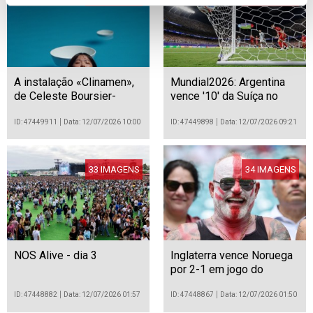
A instalação «Clinamen»,
Mundial2026: Argentina
de Celeste Boursier-
vence '10' da Suíça no
Mougenot, no Park
prolongamento e está nas
Avenue Armory
'meias'
ID: 47449911
Data: 12/07/2026 10:00
ID: 47449898
Data: 12/07/2026 09:21
33 IMAGENS
34 IMAGENS
NOS Alive - dia 3
Inglaterra vence Noruega
por 2-1 em jogo do
Mundial de futebol de
2026
ID: 47448882
Data: 12/07/2026 01:57
ID: 47448867
Data: 12/07/2026 01:50