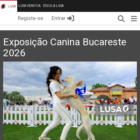
LUSA VERIFICA
ESCOLA LUSA
LUSA
Pesqui
Me
Registe-se
Entrar
Exposição Canina Bucareste
2026