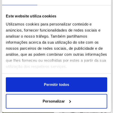
Austrália: Festival Garma
Polónia: Celebrações do
no Território do Norte
82º aniversário da
Este website utiliza cookies
Insurreição de Varsóvia
ID: 47552542
Data: 01/08/2026 16:24
ID: 47552516
Data: 01/08/2026 16:19
Utilizamos cookies para personalizar conteúdo e
anúncios, fornecer funcionalidades de redes sociais e
analisar o nosso tráfego. Também partilhamos
21 IMAGENS
9 IMAGENS
informações acerca da sua utilização do site com os
nossos parceiros de redes sociais, de publicidade e de
análise, que as podem combinar com outras informações
que lhes forneceu ou recolhidas por estes a partir da sua
utilização dos respetivos serviços.
Alemanha: Parada gay em
Rússia: Dia quente em
Hamburgo
São Petersburgo
Permitir todos
ID: 47552474
Data: 01/08/2026 16:03
ID: 47550472
Data: 31/07/2026 22:35
Personalizar
13 IMAGENS
21 IMAGENS