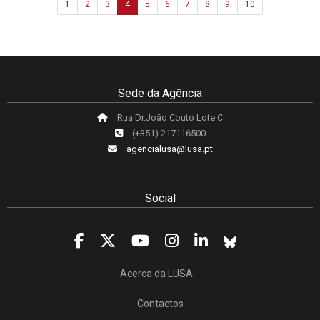
1
2
3
4
5
6
7
8
9
10
Sede da Agência
Rua Dr.João Couto Lote C
(+351) 217116500
agencialusa@lusa.pt
Social
Acerca da LUSA
Contactos