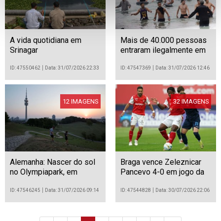
A vida quotidiana em
Mais de 40.000 pessoas
Srinagar
entraram ilegalmente em
Ceuta desde quinta-feira
ID: 47550462
Data: 31/07/2026 22:33
ID: 47547369
Data: 31/07/2026 12:46
12 IMAGENS
32 IMAGENS
Alemanha: Nascer do sol
Braga vence Zeleznicar
no Olympiapark, em
Pancevo 4-0 em jogo da
Munique
pré-eliminatória de
acesso à fase de liga da
ID: 47546245
Data: 31/07/2026 09:14
ID: 47544828
Data: 30/07/2026 22:06
Liga Conferência