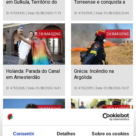
em Gulkula, Território do
Torreense e conquista a
Norte, Austrália.
Supertaça Cândido de
Oliveira
ID: 47554935
Data: 02/08/2026 11:19
ID: 47553935
Data: 01/08/2026 23:44
18 IMAGENS
24 IMAGENS
Holanda: Parada do Canal
Grécia: Incêndio na
em Amesterdão
Argólida
ID: 47552605
Data: 01/08/2026 16:41
ID: 47552599
Data: 01/08/2026 16:37
20 IMAGENS
19 IMAGENS
Consentir
Detalhes
Sobre os cookies