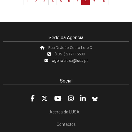
1
2
3
4
5
6
7
8
9
10
Sede da Agência
Rua Dr.João Couto Lote C
(+351) 217116500
agencialusa@lusa.pt
Social
Acerca da LUSA
Contactos