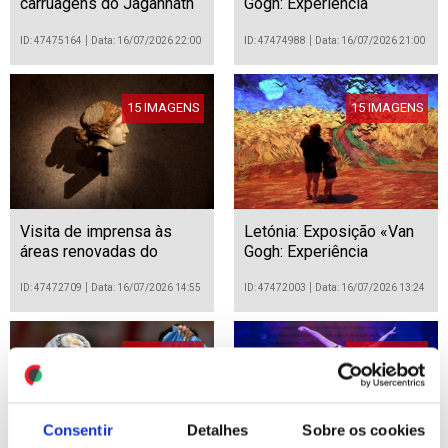
carruagens do Jagannath
Gogh: Experiência
Rath Yatra
Imersiva"
ID: 47475164
Data: 16/07/2026 22:00
ID: 47474988
Data: 16/07/2026 21:00
15 IMAGENS
15 IMAGENS
Visita de imprensa às
Letónia: Exposição «Van
áreas renovadas do
Gogh: Experiência
Museu Calouste
Imersiva» em Riga
Gulbenkian
ID: 47472709
Data: 16/07/2026 14:55
ID: 47472003
Data: 16/07/2026 13:24
40 IMAGENS
22 IMAGENS
Consentir
Detalhes
Sobre os cookies