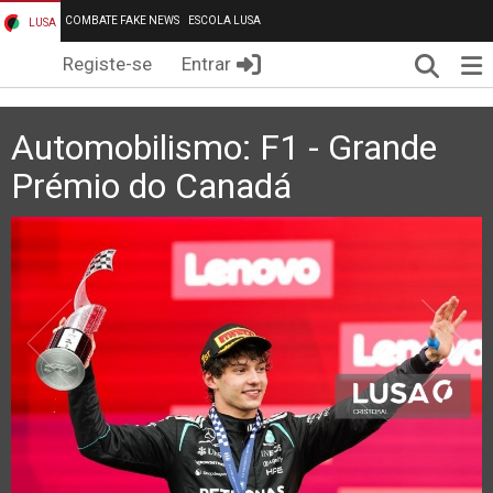
COMBATE FAKE NEWS
ESCOLA LUSA
LUSA
Pesqui
Me
Registe-se
Entrar
Automobilismo: F1 - Grande
Prémio do Canadá