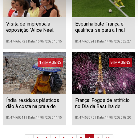
Visita de imprensa à
Espanha bate França e
exposição “Alice Neel:
qualifica-se para a final
Beautifully Imperfect” no
Museu de Arte
ID: 47466872
Data: 15/07/2026 15:15
ID: 47463524
Data: 14/07/2026 22:27
Contemporânea de
Serralves, no Porto
17 IMAGENS
9 IMAGENS
Índia: resíduos plásticos
França: Fogos de artifício
dão à costa na praia de
no Dia da Bastilha de
Juhu durante a época das
2026, em Paris
monções
ID: 47460341
Data: 14/07/2026 14:15
ID: 47458576
Data: 14/07/2026 09:20