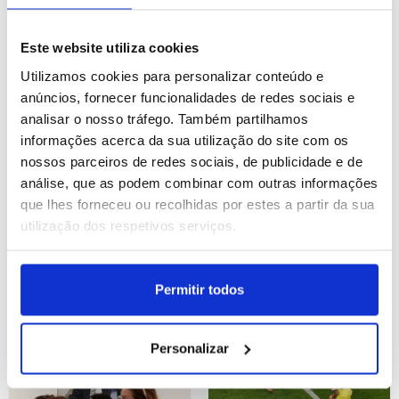
Argentina vence Inglaterra
Joanesburgo: Espetáculo
por 2-1 em jogo do
"Royal Countess Zingara"
Este website utiliza cookies
Mundial de futebol de
regressa à África do Sul
Utilizamos cookies para personalizar conteúdo e
2026
ID: 47469328
Data: 15/07/2026 22:20
ID: 47469060
Data: 15/07/2026 21:13
anúncios, fornecer funcionalidades de redes sociais e
analisar o nosso tráfego. Também partilhamos
16 IMAGENS
12 IMAGENS
informações acerca da sua utilização do site com os
nossos parceiros de redes sociais, de publicidade e de
análise, que as podem combinar com outras informações
que lhes forneceu ou recolhidas por estes a partir da sua
utilização dos respetivos serviços.
Candidatura das praias do
Mianmar: Vida quotidiana
Desembarque da
em Yangon
Normandia ao Património
Permitir todos
Mundial da UNESCO
ID: 47468115
Data: 15/07/2026 18:29
ID: 47468053
Data: 15/07/2026 18:20
Personalizar
10 IMAGENS
187 IMAGENS