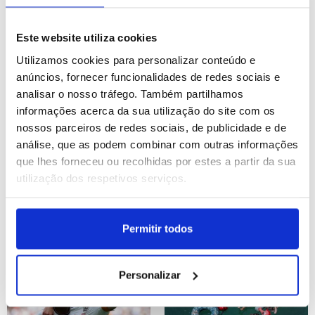
Cascais: Ténis: Estoril
Reino Unido: Posse do
Open
novo primeiro-ministro
Este website utiliza cookies
britânico Andy Burnham
Utilizamos cookies para personalizar conteúdo e
ID: 47492774
Data: 20/07/2026 18:16
ID: 47492722
Data: 20/07/2026 18:11
anúncios, fornecer funcionalidades de redes sociais e
analisar o nosso tráfego. Também partilhamos
66 IMAGENS
13 IMAGENS
informações acerca da sua utilização do site com os
nossos parceiros de redes sociais, de publicidade e de
análise, que as podem combinar com outras informações
que lhes forneceu ou recolhidas por estes a partir da sua
utilização dos respetivos serviços.
Final do Mundial de
Gande Prémio de fórmula
Futebol 2026: Espanha vs
1 da Bélgica
Argentina
Permitir todos
ID: 47487861
Data: 19/07/2026 23:59
ID: 47486648
Data: 19/07/2026 17:27
Personalizar
38 IMAGENS
14 IMAGENS