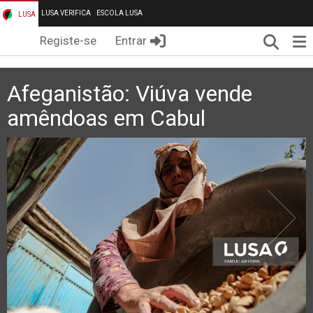
LUSA VERIFICA
ESCOLA LUSA
LUSA
Pesqui
Me
Registe-se
Entrar
Afeganistão: Viúva vende
amêndoas em Cabul