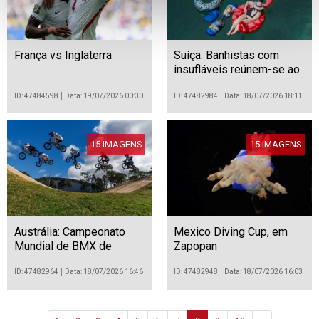
França vs Inglaterra
Suíça: Banhistas com
insufláveis reúnem-se ao
longo do rio Ródano, em
Genebra
ID: 47484598
Data: 19/07/2026 00:30
ID: 47482984
Data: 18/07/2026 18:11
15 IMAGENS
15 IMAGENS
Austrália: Campeonato
Mexico Diving Cup, em
Mundial de BMX de
Zapopan
Competição da UCI de
2026
ID: 47482964
Data: 18/07/2026 16:46
ID: 47482948
Data: 18/07/2026 16:03