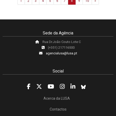
Next
1
2
3
4
5
6
7
8
9
10
»
Sede da Agência
Rua Dr.João Couto Lote C
(+351) 217116500
agencialusa@lusa.pt
Social
Acerca da LUSA
Contactos