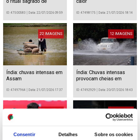
o ritual sagrado de
calor
Ngerebeg em Bali
ID: 47500583
Data: 22/07/2026 09:59
ID: 47498175
Data: 21/07/2026 18:14
22 IMAGENS
12 IMAGENS
Índia: chuvas intensas em
Índia: Chuvas intensas
Assam
provocam cheias em
Srinagar
ID: 47497964
Data: 21/07/2026 17:37
ID: 47492929
Data: 20/07/2026 18:43
25 IMAGENS
15 IMAGENS
Consentir
Detalhes
Sobre os cookies