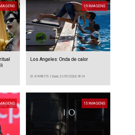
IMAGENS
19 IMAGENS
itual
Los Angeles: Onda de calor
li
ID: 47498175
Data: 21/07/2026 18:14
IMAGENS
15 IMAGENS