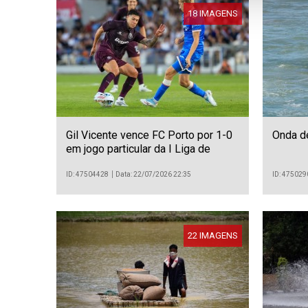
18 IMAGENS
Gil Vicente vence FC Porto por 1-0
Onda de
em jogo particular da I Liga de
futebol
ID: 47504428
Data: 22/07/2026 22:35
ID: 475029
22 IMAGENS