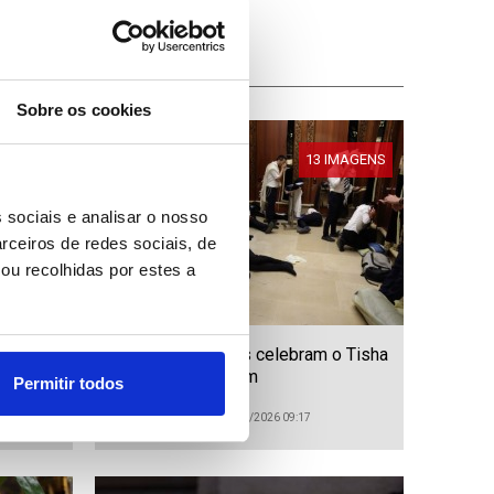
Sobre os cookies
IMAGENS
13 IMAGENS
 sociais e analisar o nosso
rceiros de redes sociais, de
ou recolhidas por estes a
 por 2-
Judeus ortodoxos celebram o Tisha
a da
B'Av em Jerusalém
Permitir todos
ID: 47505524
Data: 23/07/2026 09:17