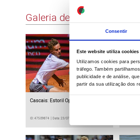
Galeria de Imagens
Consentir
35 IMAGENS
Este website utiliza cookies
Utilizamos cookies para pers
tráfego. Também partilhamos 
publicidade e de análise, q
partir da sua utilização dos 
Cascais: Estoril Open
Emirado
das Tâ
ID: 47509874
Data: 23/07/2026 21:24
ID: 475098