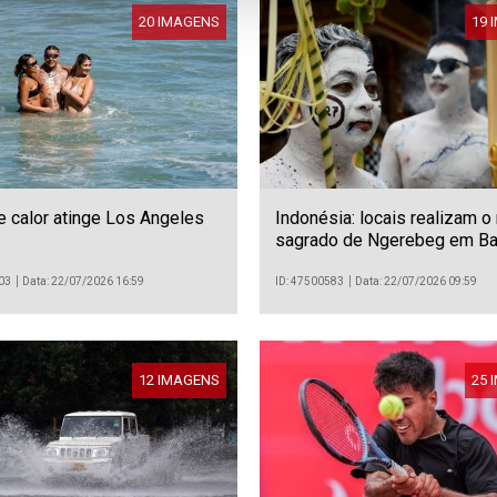
20 IMAGENS
19 
 calor atinge Los Angeles
Indonésia: locais realizam o r
sagrado de Ngerebeg em Ba
03
Data: 22/07/2026 16:59
ID: 47500583
Data: 22/07/2026 09:59
12 IMAGENS
25 