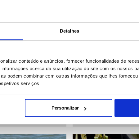
Detalhes
24 IMAGENS
34 
onalizar conteúdo e anúncios, fornecer funcionalidades de redes
informações acerca da sua utilização do site com os nossos pa
ue as podem combinar com outras informações que lhes forneceu 
respetivos serviços.
s Árabes Unidos: Festival
Benfica perde com St. Gallen
maras de Al Dhaid
1 em jogo da pré-eliminatóri
Personalizar
Liga Europa de futebol
12
Data: 23/07/2026 21:14
ID: 47509807
Data: 23/07/2026 21:09