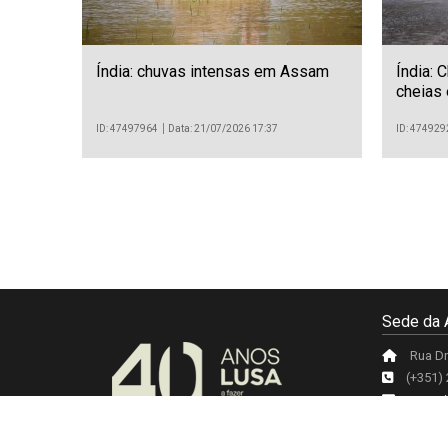
Índia: chuvas intensas em Assam
Índia: 
cheias 
ID: 47497964
Data: 21/07/2026 17:37
ID: 474929
Sede da 
Rua Dr
(+351)
agenci