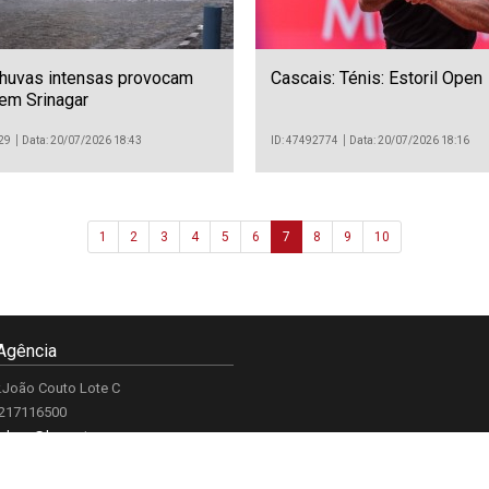
Chuvas intensas provocam
Cascais: Ténis: Estoril Open
em Srinagar
29
Data: 20/07/2026 18:43
ID: 47492774
Data: 20/07/2026 18:16
1
2
3
4
5
6
7
8
9
10
Agência
.João Couto Lote C
 217116500
alusa@lusa.pt