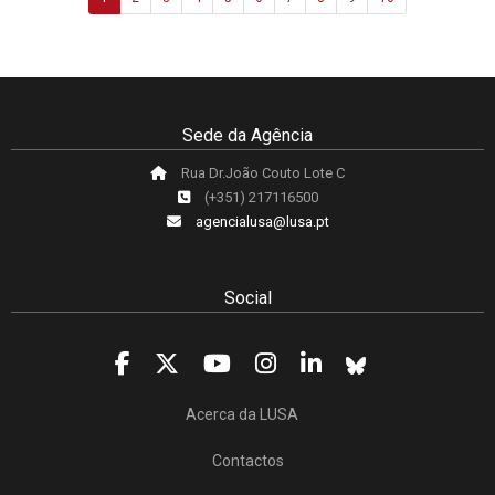
Sede da Agência
Rua Dr.João Couto Lote C
(+351) 217116500
agencialusa@lusa.pt
Social
Acerca da LUSA
Contactos