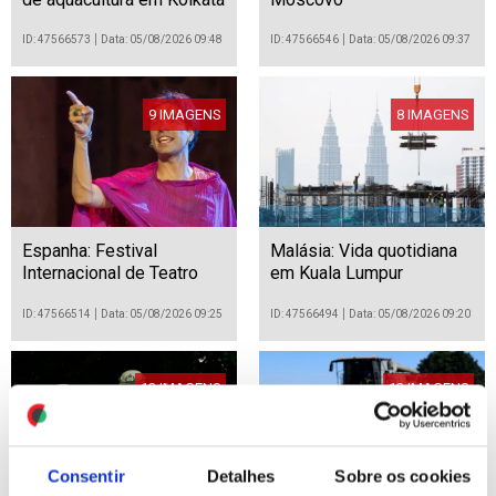
ID: 47566573
Data: 05/08/2026 09:48
ID: 47566546
Data: 05/08/2026 09:37
9 IMAGENS
8 IMAGENS
Espanha: Festival
Malásia: Vida quotidiana
Internacional de Teatro
em Kuala Lumpur
Clássico de Mérida
ID: 47566514
Data: 05/08/2026 09:25
ID: 47566494
Data: 05/08/2026 09:20
13 IMAGENS
13 IMAGENS
Consentir
Detalhes
Sobre os cookies