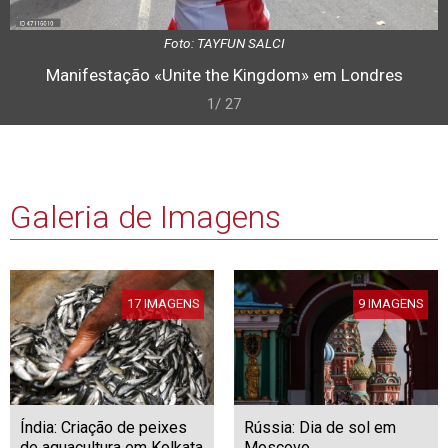
Foto: TAYFUN SALCI
Manifestação «Unite the Kingdom» em Londres
1/ 27
Galeria de Imagens
17 IMAGENS
9 IMAGENS
Índia: Criação de peixes
Rússia: Dia de sol em
de aquacultura em Kolkata
Moscovo