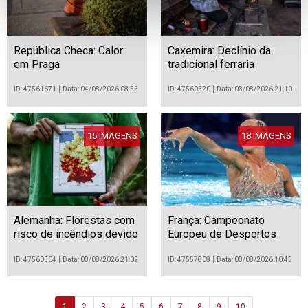
República Checa: Calor
Caxemira: Declínio da
em Praga
tradicional ferraria
ID: 47561671
Data: 04/08/2026 08:55
ID: 47560520
Data: 03/08/2026 21:10
15 IMAGENS
18 IMAGENS
Alemanha: Florestas com
França: Campeonato
risco de incêndios devido
Europeu de Desportos
à seca
Aquáticos Paris 2026
ID: 47560504
Data: 03/08/2026 21:02
ID: 47557808
Data: 03/08/2026 10:43
1
2
3
4
5
6
7
8
9
10