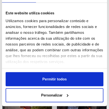
Taiwan: Exercícios
Ucrânia: Colheita do trigo
militares em Taipé
em Kharkiv
Este website utiliza cookies
Utilizamos cookies para personalizar conteúdo e
ID: 47566480
Data: 05/08/2026 09:13
ID: 47561778
Data: 04/08/2026 09:31
anúncios, fornecer funcionalidades de redes sociais e
analisar o nosso tráfego. Também partilhamos
8 IMAGENS
13 IMAGENS
informações acerca da sua utilização do site com os
nossos parceiros de redes sociais, de publicidade e de
análise, que as podem combinar com outras informações
que lhes forneceu ou recolhidas por estes a partir da sua
utilização dos respetivos serviços.
Panamá: Manifestação
Vietname: Turismo em
contra a construção de
Hanoi
uma barragem no Rio
Permitir todos
Índio
ID: 47561706
Data: 04/08/2026 09:08
ID: 47561678
Data: 04/08/2026 08:58
Personalizar
13 IMAGENS
14 IMAGENS