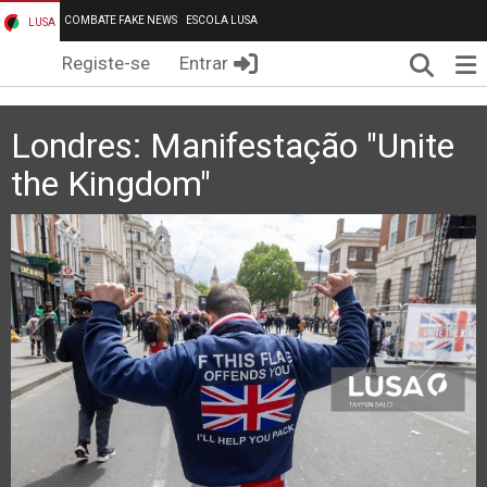
COMBATE FAKE NEWS
ESCOLA LUSA
LUSA
Pesqui
Me
Registe-se
Entrar
Londres: Manifestação "Unite
the Kingdom"