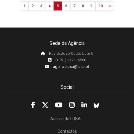
Next
1
2
3
4
5
6
7
8
9
10
»
Sede da Agência
Rua Dr.João Couto Lote C
(+351) 217116500
agencialusa@lusa.pt
Social
Acerca da LUSA
Contactos