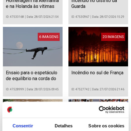
Homenagem na Alemanha
Incêndio no distrito da
e na Holanda às vítimas
Guarda
do ataque na parada gay
de Berlim
ID: 47533168
Data: 28/07/2026 21:54
ID: 47530967
Data: 28/07/2026 15:29
6 IMAGENS
20 IMAGENS
Ensaio para o espetáculo
Incêndio no sul de França
de equilíbrio na corda do
65.º Festival de Israel
ID: 47528999
Data: 28/07/2026 09:45
ID: 47527742
Data: 27/07/2026 21:46
15 IMAGENS
8 IMAGENS
Consentir
Detalhes
Sobre os cookies