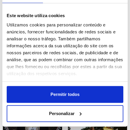
Paquistão: Cheias
Espanha: Milhares de
Este website utiliza cookies
provocadas pelas
pessoas protestam em
Utilizamos cookies para personalizar conteúdo e
monções em Lahore
Maiorca contra o turismo
excessivo
ID: 47526271
Data: 27/07/2026 16:08
ID: 47524617
Data: 27/07/2026 09:54
anúncios, fornecer funcionalidades de redes sociais e
analisar o nosso tráfego. Também partilhamos
informações acerca da sua utilização do site com os
19 IMAGENS
21 IMAGENS
nossos parceiros de redes sociais, de publicidade e de
análise, que as podem combinar com outras informações
que lhes forneceu ou recolhidas por estes a partir da sua
utilização dos respetivos serviços.
Nepal: mulheres hindus
Estoril: Estoril Open
reúnem-se nos templos
Permitir todos
para o festival Sarwan
Brata, Catmandu
ID: 47524487
Data: 27/07/2026 09:03
ID: 47523396
Data: 26/07/2026 21:31
Personalizar
29 IMAGENS
14 IMAGENS