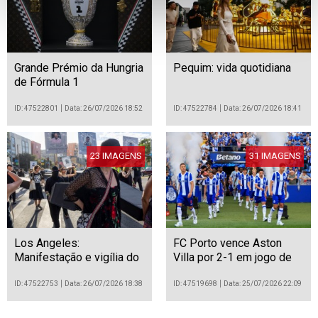
Grande Prémio da Hungria
Pequim: vida quotidiana
de Fórmula 1
ID: 47522801
Data: 26/07/2026 18:52
ID: 47522784
Data: 26/07/2026 18:41
23 IMAGENS
31 IMAGENS
Los Angeles:
FC Porto vence Aston
Manifestação e vigília do
Villa por 2-1 em jogo de
"Dia de Ação pela
preparação para a
Abolição do ICE"
temporada 2026/27
ID: 47522753
Data: 26/07/2026 18:38
ID: 47519698
Data: 25/07/2026 22:09