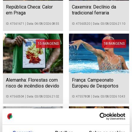
República Checa: Calor
Caxemira: Declínio da
em Praga
tradicional ferraria
ID: 47561671
Data: 04/08/2026 08:55
ID: 47560520
Data: 03/08/2026 21:10
15 IMAGENS
18 IMAGENS
Alemanha: Florestas com
França: Campeonato
risco de incêndios devido
Europeu de Desportos
à seca
Aquáticos Paris 2026
ID: 47560504
Data: 03/08/2026 21:02
ID: 47557808
Data: 03/08/2026 10:43
13 IMAGENS
14 IMAGENS