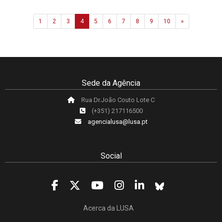
Next
1
2
3
4
5
6
7
8
9
10
»
Sede da Agência
Rua Dr.João Couto Lote C
(+351) 217116500
agencialusa@lusa.pt
Social
Acerca da LUSA