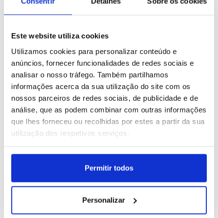
Consentir
Detalhes
Sobre os cookies
Filipinas: Vida quotidiana
Indonésia: Mercado
Este website utiliza cookies
em Quezon City
tradicional em Banda
Utilizamos cookies para personalizar conteúdo e
Aceh
anúncios, fornecer funcionalidades de redes sociais e
ID: 47557785
Data: 03/08/2026 10:34
ID: 47557494
Data: 03/08/2026 09:04
analisar o nosso tráfego. Também partilhamos
informações acerca da sua utilização do site com os
16 IMAGENS
15 IMAGENS
nossos parceiros de redes sociais, de publicidade e de
análise, que as podem combinar com outras informações
que lhes forneceu ou recolhidas por estes a partir da sua
utilização dos respetivos serviços.
Nepal: Cerimónia hindu
Brasil: Concerto de Anitta
dedicada ao deus Xiva
em Porto Alegre
Permitir todos
ID: 47557483
Data: 03/08/2026 09:00
ID: 47555728
Data: 02/08/2026 16:26
Personalizar
12 IMAGENS
26 IMAGENS