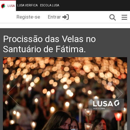
LUSA VERIFICA
ESCOLA LUSA
LUSA
Pesqui
Me
Registe-se
Entrar
Procissão das Velas no
Santuário de Fátima.