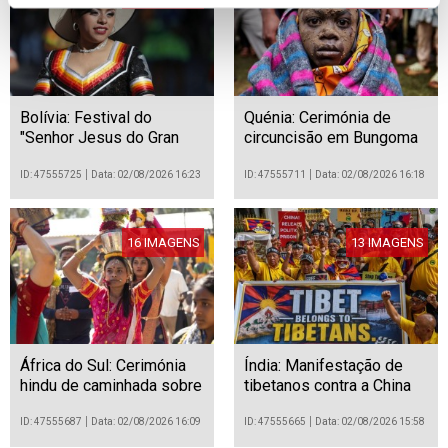
Bolívia: Festival do
Quénia: Cerimónia de
"Senhor Jesus do Gran
circuncisão em Bungoma
Poder" em La Paz
ID: 47555725
Data: 02/08/2026 16:23
ID: 47555711
Data: 02/08/2026 16:18
16 IMAGENS
13 IMAGENS
África do Sul: Cerimónia
Índia: Manifestação de
hindu de caminhada sobre
tibetanos contra a China
brasas em Benoni
em Mumbai
ID: 47555687
Data: 02/08/2026 16:09
ID: 47555665
Data: 02/08/2026 15:58