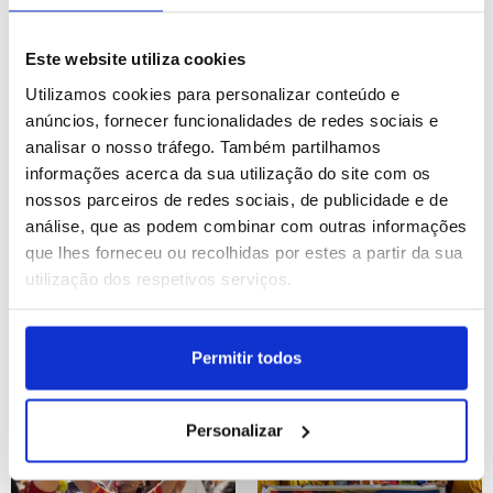
Nepal: Cerimónia hindu
Brasil: Concerto de Anitta
dedicada ao deus Xiva
em Porto Alegre
Este website utiliza cookies
Utilizamos cookies para personalizar conteúdo e
ID: 47557483
Data: 03/08/2026 09:00
ID: 47555728
Data: 02/08/2026 16:26
anúncios, fornecer funcionalidades de redes sociais e
analisar o nosso tráfego. Também partilhamos
12 IMAGENS
26 IMAGENS
informações acerca da sua utilização do site com os
nossos parceiros de redes sociais, de publicidade e de
análise, que as podem combinar com outras informações
que lhes forneceu ou recolhidas por estes a partir da sua
utilização dos respetivos serviços.
Bolívia: Festival do
Quénia: Cerimónia de
"Senhor Jesus do Gran
circuncisão em Bungoma
Poder" em La Paz
Permitir todos
ID: 47555725
Data: 02/08/2026 16:23
ID: 47555711
Data: 02/08/2026 16:18
Personalizar
16 IMAGENS
13 IMAGENS