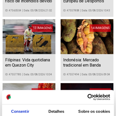
risco de incêndios devido
Europeu de Desportos
à seca
Aquáticos Paris 2026
ID: 47560504
Data: 03/08/2026 21:02
ID: 47557808
Data: 03/08/2026 10:43
13 IMAGENS
14 IMAGENS
Filipinas: Vida quotidiana
Indonésia: Mercado
em Quezon City
tradicional em Banda
Aceh
ID: 47557785
Data: 03/08/2026 10:34
ID: 47557494
Data: 03/08/2026 09:04
16 IMAGENS
15 IMAGENS
Consentir
Detalhes
Sobre os cookies