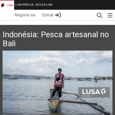
LUSA VERIFICA
ESCOLA LUSA
LUSA
Pesqui
Me
Registe-se
Entrar
Indonésia: Pesca artesanal no
Bali