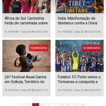
África do Sul: Cerimónia
Índia: Manifestação de
hindu de caminhada sobre
tibetanos contra a China
brasas em Benoni
em Mumbai
ID: 47555687
Data: 02/08/2026 16:09
ID: 47555665
Data: 02/08/2026 15:58
16 IMAGENS
32 IMAGENS
26º Festival Anual Garma
Futebol: FC Porto vence o
em Gulkula, Território do
Torreense e conquista a
Norte, Austrália.
Supertaça Cândido de
Oliveira
ID: 47554935
Data: 02/08/2026 11:19
ID: 47553935
Data: 01/08/2026 23:44