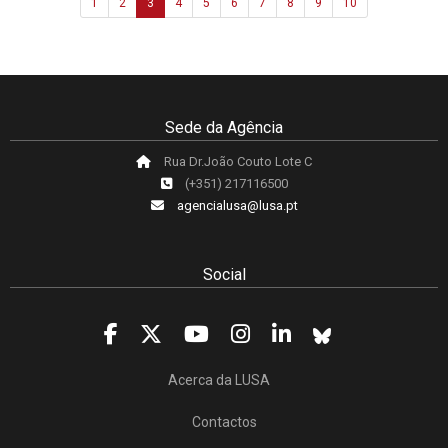
1
2
3
4
5
6
7
8
9
10
Sede da Agência
Rua Dr.João Couto Lote C
(+351) 217116500
agencialusa@lusa.pt
Social
Acerca da LUSA
Contactos