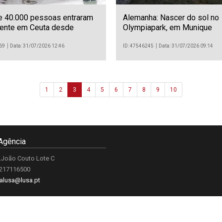
e 40.000 pessoas entraram
Alemanha: Nascer do sol no
mente em Ceuta desde
Olympiapark, em Munique
feira
69
Data: 31/07/2026 12:46
ID: 47546245
Data: 31/07/2026 09:14
1
2
3
4
5
6
7
8
9
10
Agência
.João Couto Lote C
 217116500
alusa@lusa.pt
 LUSA
Contactos
Termos e Condições
Política de Privacidade