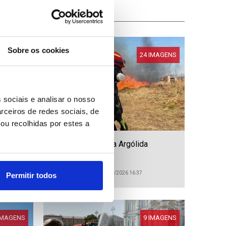
Sobre os cookies
IMAGENS
24 IMAGENS
 sociais e analisar o nosso
rceiros de redes sociais, de
ou recolhidas por estes a
m
Grécia: Incêndio na Argólida
ID: 47552599
Data: 01/08/2026 16:37
Permitir todos
IMAGENS
9 IMAGENS