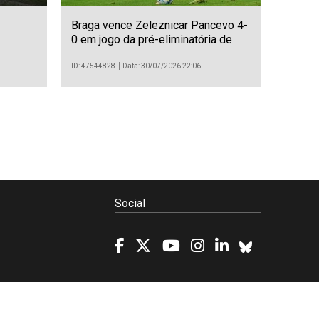
Braga vence Zeleznicar Pancevo 4-
0 em jogo da pré-eliminatória de
acesso à fase de liga da Liga
Conferência
ID: 47544828
Data: 30/07/2026 22:06
Social
Política de Cookies
Projetos/SATDAP