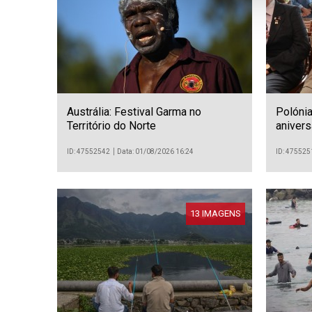
Austrália: Festival Garma no
Polónia
Território do Norte
anivers
Varsóv
ID: 47552542
Data: 01/08/2026 16:24
ID: 475525
13 IMAGENS