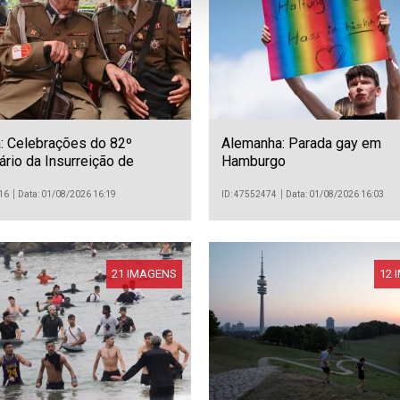
: Celebrações do 82º
Alemanha: Parada gay em
ário da Insurreição de
Hamburgo
ia
16
Data: 01/08/2026 16:19
ID: 47552474
Data: 01/08/2026 16:03
21 IMAGENS
12 