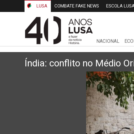
LUSA
COMBATE FAKE NEWS
ESCOLA LUS
NACIONAL
ECO
Índia: conflito no Médio O