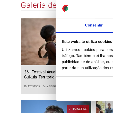
Galeria de Imagens
Consentir
16 IMAGENS
Este website utiliza cookies
Utilizamos cookies para pers
tráfego. Também partilhamos 
publicidade e de análise, q
partir da sua utilização dos 
26º Festival Anual Garma em
Futebol
Gulkula, Território do Norte,
Torreen
Austrália.
Cândido
ID: 47554935
Data: 02/08/2026 11:19
ID: 475539
20 IMAGENS