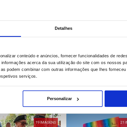
Detalhes
32 IMAGENS
18 
onalizar conteúdo e anúncios, fornecer funcionalidades de redes
informações acerca da sua utilização do site com os nossos pa
ue as podem combinar com outras informações que lhes forneceu 
respetivos serviços.
: FC Porto vence o
Holanda: Parada do Canal e
se e conquista a Supertaça
Amesterdão
 de Oliveira
35
Data: 01/08/2026 23:44
ID: 47552605
Data: 01/08/2026 16:41
Personalizar
19 IMAGENS
21 