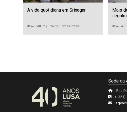
A vida quotidiana em Srinagar
Mais d
ilegal
quinta-
ID: 47550462
Data: 31/07/2026 22:33
ID: 475473
Sede da 
Rua Dr
(+351)
agenci
Acerca da