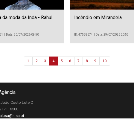
 da moda da Índa - Rahul
Incêndio em Mirandela
61
Data: 30/07/2026 09:50
ID: 47538674
Data: 29/07/2026 20:53
1
2
3
4
5
6
7
8
9
10
Agência
.João Couto Lote C
 217116500
alusa@lusa.pt
 LUSA
Contactos
Termos e Condições
Política de Privacidade