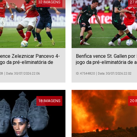
32 IMAGENS
27 
vence Zeleznicar Pancevo 4-
Benfica vence St. Gallen por
go da pré-eliminatória de
jogo da pré-eliminatória de
à fase de liga da Liga
à fase de liga da Liga Europ
ência
28
Data: 30/07/2026 22:06
ID: 47544820
Data: 30/07/2026 22:02
18 IMAGENS
20 