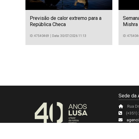
Previsão de calor extremo para a
Semana
República Checa
Mishra
ID: 47540469
Data: 30/07/2026 11:13
ID: 475404
Sede da 
Rua Dr
(+351)
agenci
Acerca da