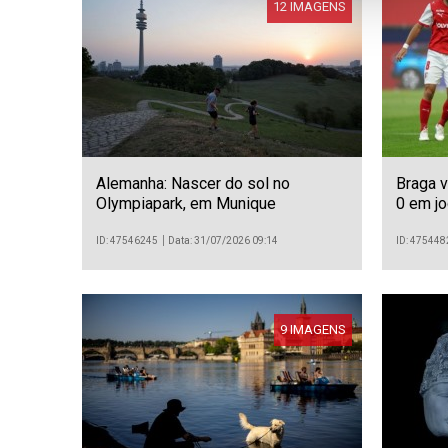
12 IMAGENS
Alemanha: Nascer do sol no
Braga 
Olympiapark, em Munique
0 em jo
acesso 
Confer
ID: 47546245
Data: 31/07/2026 09:14
ID: 475448
9 IMAGENS