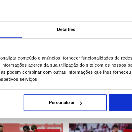
Detalhes
9 IMAGENS
13 
onalizar conteúdo e anúncios, fornecer funcionalidades de redes
informações acerca da sua utilização do site com os nossos pa
ue as podem combinar com outras informações que lhes forneceu 
respetivos serviços.
: Dia quente em São
A vida quotidiana em Srinaga
burgo
Personalizar
72
Data: 31/07/2026 22:35
ID: 47550462
Data: 31/07/2026 22:33