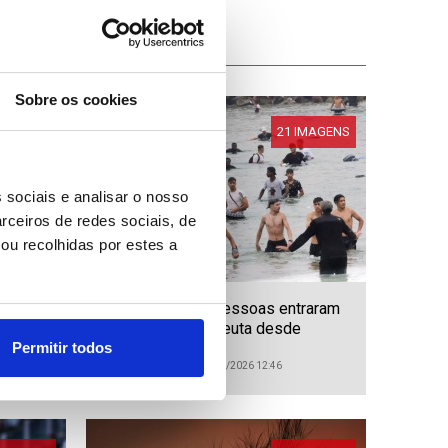
Sobre os cookies
IMAGENS
21 IMAGENS
 sociais e analisar o nosso
rceiros de redes sociais, de
ou recolhidas por estes a
r
Mais de 40.000 pessoas entraram
ilegalmente em Ceuta desde
quinta-feira
Permitir todos
ID: 47547369
Data: 31/07/2026 12:46