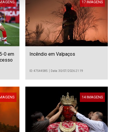
IMAGENS
17 IMAGENS
 5-0 em
Incêndio em Valpaços
 acesso
a
ID: 47544585
Data: 30/07/2026 21:19
IMAGENS
14 IMAGENS