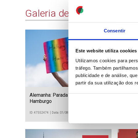
Galeria de Imagens
Consentir
21 IMAGENS
Este website utiliza cookies
Utilizamos cookies para pers
tráfego. Também partilhamos 
publicidade e de análise, q
partir da sua utilização dos 
Alemanha: Parada gay em
Rússia
Hamburgo
Peters
ID: 47552474
Data: 01/08/2026 16:03
ID: 475504