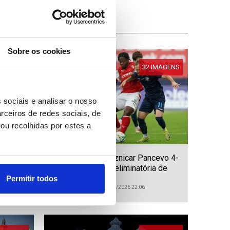
Sobre os cookies
IMAGENS
32 IMAGENS
 sociais e analisar o nosso
rceiros de redes sociais, de
ou recolhidas por estes a
Braga vence Zeleznicar Pancevo 4-
0 em jogo da pré-eliminatória de
acesso à fase de liga da Liga
Permitir todos
Conferência
ID: 47544828
Data: 30/07/2026 22:06