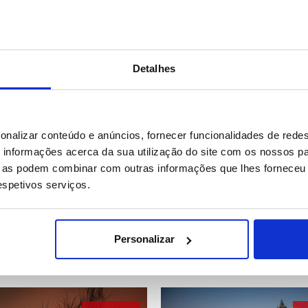
Detalhes
21 IMAGENS
12 
onalizar conteúdo e anúncios, fornecer funcionalidades de redes
informações acerca da sua utilização do site com os nossos pa
ue as podem combinar com outras informações que lhes forneceu 
respetivos serviços.
e 40.000 pessoas entraram
Alemanha: Nascer do sol no
mente em Ceuta desde
Olympiapark, em Munique
feira
Personalizar
69
Data: 31/07/2026 12:46
ID: 47546245
Data: 31/07/2026 09:14