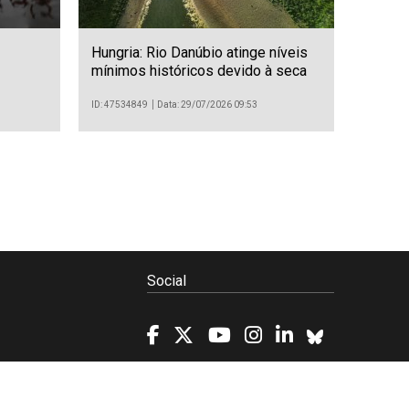
Hungria: Rio Danúbio atinge níveis
mínimos históricos devido à seca
ID: 47534849
Data: 29/07/2026 09:53
Social
Política de Cookies
Projetos/SATDAP