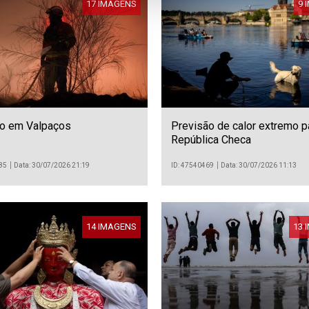
17 IMAGENS
9 
io em Valpaços
Previsão de calor extremo p
República Checa
85
Data: 30/07/2026 21:19
ID: 47540469
Data: 30/07/2026 11:13
14 IMAGENS
13 