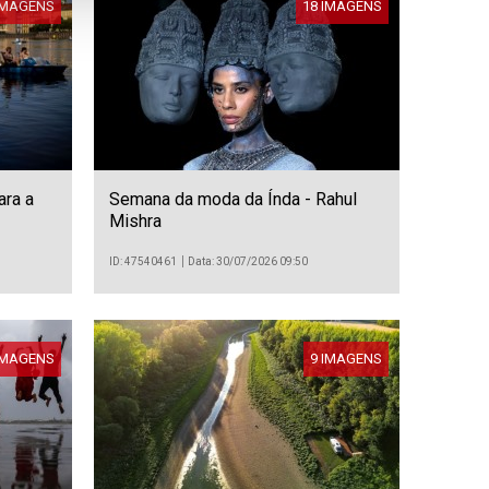
IMAGENS
18 IMAGENS
ara a
Semana da moda da Índa - Rahul
Mishra
ID: 47540461
Data: 30/07/2026 09:50
IMAGENS
9 IMAGENS