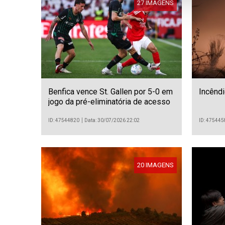
27 IMAGENS
Benfica vence St. Gallen por 5-0 em
Incênd
jogo da pré-eliminatória de acesso
à fase de liga da Liga Europa
ID: 47544820
Data: 30/07/2026 22:02
ID: 475445
20 IMAGENS