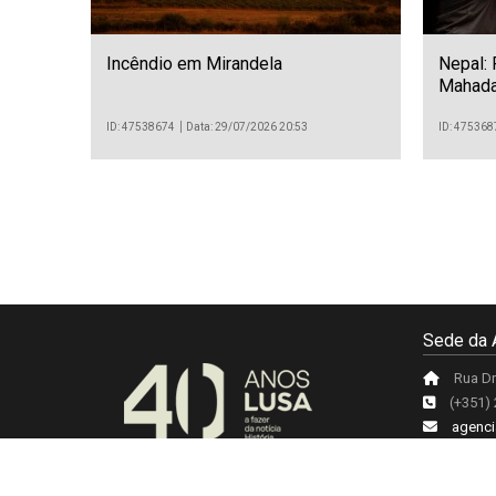
Incêndio em Mirandela
Nepal: 
Mahada
ID: 47538674
Data: 29/07/2026 20:53
ID: 475368
Sede da 
Rua Dr
(+351)
agenci
Acerca da