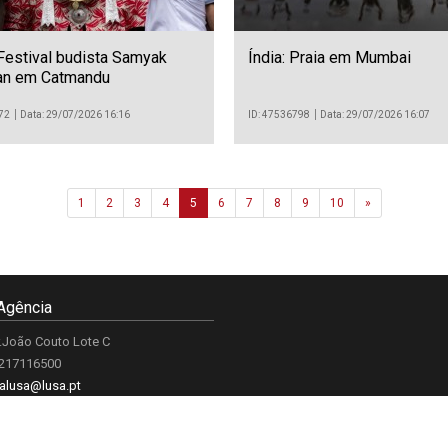
Festival budista Samyak
Índia: Praia em Mumbai
n em Catmandu
72
Data: 29/07/2026 16:16
ID: 47536798
Data: 29/07/2026 16:07
Next
1
2
3
4
5
6
7
8
9
10
»
Agência
.João Couto Lote C
 217116500
alusa@lusa.pt
 LUSA
Contactos
Termos e Condições
Política de Privacidade