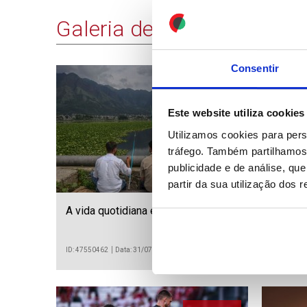
Galeria de Imagens
Consentir
13 IMAGENS
Este website utiliza cookies
Utilizamos cookies para pers
tráfego. Também partilhamos 
publicidade e de análise, q
partir da sua utilização dos 
A vida quotidiana em Srinagar
Mais d
ilegal
quinta-
ID: 47550462
Data: 31/07/2026 22:33
ID: 475473