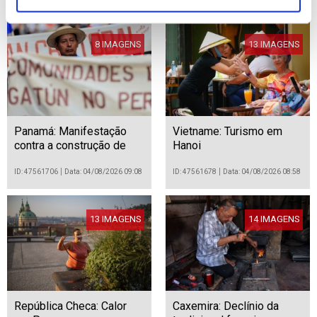
8 IMAGENS
13 IMAGENS
Panamá: Manifestação
Vietname: Turismo em
contra a construção de
Hanoi
uma barragem no Rio
Índio
ID: 47561706
Data: 04/08/2026 09:08
ID: 47561678
Data: 04/08/2026 08:58
13 IMAGENS
14 IMAGENS
República Checa: Calor
Caxemira: Declínio da