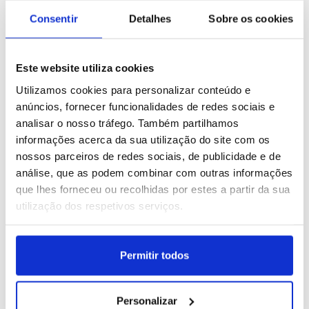
9 IMAGENS
8 IMAGENS
Consentir
Detalhes
Sobre os cookies
Este website utiliza cookies
Utilizamos cookies para personalizar conteúdo e
Espanha: Festival
Malásia: Vida quotidiana
anúncios, fornecer funcionalidades de redes sociais e
Internacional de Teatro
em Kuala Lumpur
Clássico de Mérida
analisar o nosso tráfego. Também partilhamos
ID: 47566514
Data: 05/08/2026 09:25
ID: 47566494
Data: 05/08/2026 09:20
informações acerca da sua utilização do site com os
nossos parceiros de redes sociais, de publicidade e de
análise, que as podem combinar com outras informações
13 IMAGENS
13 IMAGENS
que lhes forneceu ou recolhidas por estes a partir da sua
utilização dos respetivos serviços.
Permitir todos
Taiwan: Exercícios
Ucrânia: Colheita do trigo
militares em Taipé
em Kharkiv
Personalizar
ID: 47566480
Data: 05/08/2026 09:13
ID: 47561778
Data: 04/08/2026 09:31