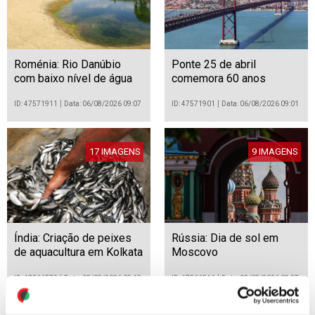
Roménia: Rio Danúbio
Ponte 25 de abril
com baixo nível de água
comemora 60 anos
ID: 47571911
Data: 06/08/2026 09:07
ID: 47571901
Data: 06/08/2026 09:01
17 IMAGENS
9 IMAGENS
Índia: Criação de peixes
Rússia: Dia de sol em
de aquacultura em Kolkata
Moscovo
ID: 47566573
Data: 05/08/2026 09:48
ID: 47566546
Data: 05/08/2026 09:37