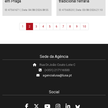
em Praga
tradicional ferraria
ID: 47561671
Data: 04/08/2026 08:55
ID: 47560520
Data: 03/08/2026 21:10
1
2
3
4
5
6
7
8
9
10
Sede da Agência
Rua Dr.João Couto Lote C
(+351) 217116500
agencialusa@lusa.pt
Social