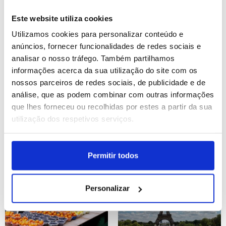
atómica de Hiroshima
ortodoxos rezam no Muro
das Lamentações
Este website utiliza cookies
ID: 47572768
Data: 06/08/2026 12:39
ID: 47572697
Data: 06/08/2026 12:25
Utilizamos cookies para personalizar conteúdo e
anúncios, fornecer funcionalidades de redes sociais e
analisar o nosso tráfego. Também partilhamos
19 IMAGENS
6 IMAGENS
informações acerca da sua utilização do site com os
nossos parceiros de redes sociais, de publicidade e de
análise, que as podem combinar com outras informações
que lhes forneceu ou recolhidas por estes a partir da sua
utilização dos respetivos serviços.
Povos Índigenas
Espanha: Vindima em La
Rioja
ID: 47572683
Data: 06/08/2026 12:21
ID: 47572672
Data: 06/08/2026 12:15
Permitir todos
12 IMAGENS
7 IMAGENS
Personalizar