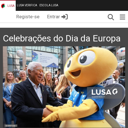
LUSA VERIFICA
ESCOLA LUSA
LUSA
Pesqui
Me
Registe-se
Entrar
Celebrações do Dia da Europa