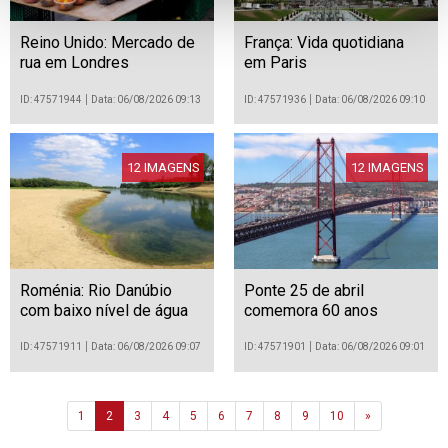
Reino Unido: Mercado de
França: Vida quotidiana
rua em Londres
em Paris
ID: 47571944
Data: 06/08/2026 09:13
ID: 47571936
Data: 06/08/2026 09:10
12 IMAGENS
12 IMAGENS
Roménia: Rio Danúbio
Ponte 25 de abril
com baixo nível de água
comemora 60 anos
ID: 47571911
Data: 06/08/2026 09:07
ID: 47571901
Data: 06/08/2026 09:01
Next
1
2
3
4
5
6
7
8
9
10
»