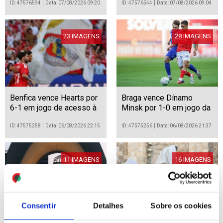
expropriações e uso da
ID: 47576594
Data: 07/08/2026 09:20
ID: 47576544
Data: 07/08/2026 09:04
terra queimada
23 IMAGENS
28 IMAGENS
Benfica vence Hearts por
Braga vence Dínamo
6-1 em jogo de acesso à
Minsk por 1-0 em jogo da
fase de grupos da Liga
Liga Conferência de
Europa de futebol
futebol
ID: 47575258
Data: 06/08/2026 22:15
ID: 47575256
Data: 06/08/2026 21:37
11 IMAGENS
16 IMAGENS
Consentir
Detalhes
Sobre os cookies
Japão: 81 anos da bomba
Israel: Soldados ultra-