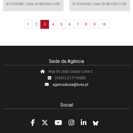
ID: 47555687
Data: 02/08/2026 16:09
ID: 47555665
Data: 02/08/2026 15:58
1
2
3
4
5
6
7
8
9
10
Sede da Agência
Rua Dr.João Couto Lote C
(+351) 217116500
agencialusa@lusa.pt
Social