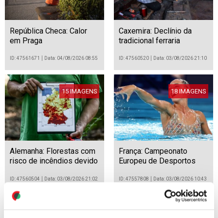
República Checa: Calor
Caxemira: Declínio da
em Praga
tradicional ferraria
ID: 47561671
Data: 04/08/2026 08:55
ID: 47560520
Data: 03/08/2026 21:10
15 IMAGENS
18 IMAGENS
Alemanha: Florestas com
França: Campeonato
risco de incêndios devido
Europeu de Desportos
à seca
Aquáticos Paris 2026
ID: 47560504
Data: 03/08/2026 21:02
ID: 47557808
Data: 03/08/2026 10:43
13 IMAGENS
14 IMAGENS