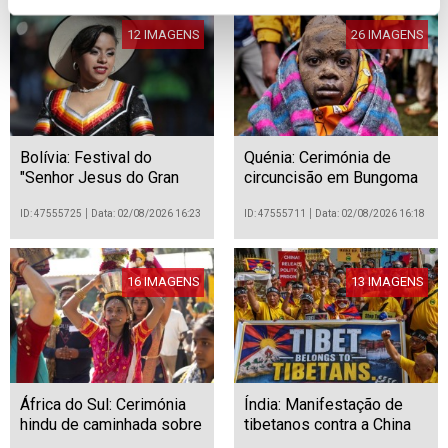
12 IMAGENS
26 IMAGENS
Bolívia: Festival do
Quénia: Cerimónia de
"Senhor Jesus do Gran
circuncisão em Bungoma
Poder" em La Paz
ID: 47555725
Data: 02/08/2026 16:23
ID: 47555711
Data: 02/08/2026 16:18
16 IMAGENS
13 IMAGENS
África do Sul: Cerimónia
Índia: Manifestação de
hindu de caminhada sobre
tibetanos contra a China
brasas em Benoni
em Mumbai