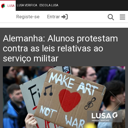
LUSA VERIFICA
ESCOLA LUSA
LUSA
Pesqui
Me
Registe-se
Entrar
Alemanha: Alunos protestam
contra as leis relativas ao
serviço militar