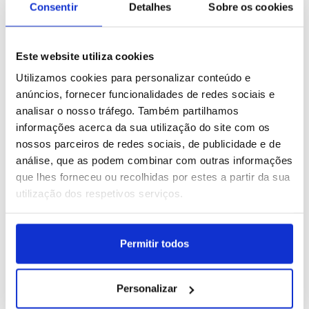
Consentir
Detalhes
Sobre os cookies
Este website utiliza cookies
Filipinas: Vida quotidiana
Indonésia: Mercado
Utilizamos cookies para personalizar conteúdo e
em Quezon City
tradicional em Banda
anúncios, fornecer funcionalidades de redes sociais e
Aceh
analisar o nosso tráfego. Também partilhamos
ID: 47557785
Data: 03/08/2026 10:34
ID: 47557494
Data: 03/08/2026 09:04
informações acerca da sua utilização do site com os
nossos parceiros de redes sociais, de publicidade e de
análise, que as podem combinar com outras informações
16 IMAGENS
15 IMAGENS
que lhes forneceu ou recolhidas por estes a partir da sua
utilização dos respetivos serviços.
Permitir todos
Nepal: Cerimónia hindu
Brasil: Concerto de Anitta
dedicada ao deus Xiva
em Porto Alegre
ID: 47557483
Data: 03/08/2026 09:00
ID: 47555728
Data: 02/08/2026 16:26
Personalizar