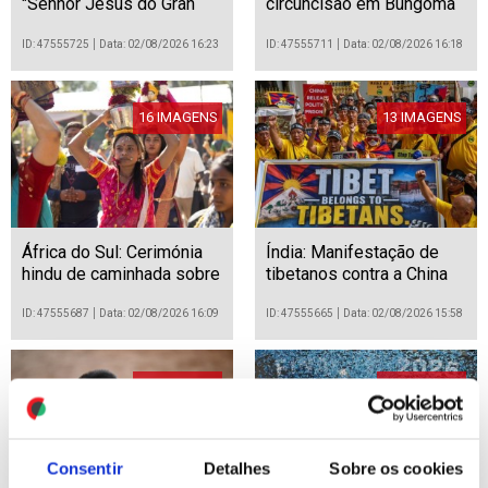
"Senhor Jesus do Gran
circuncisão em Bungoma
Poder" em La Paz
ID: 47555725
Data: 02/08/2026 16:23
ID: 47555711
Data: 02/08/2026 16:18
16 IMAGENS
13 IMAGENS
África do Sul: Cerimónia
Índia: Manifestação de
hindu de caminhada sobre
tibetanos contra a China
brasas em Benoni
em Mumbai
ID: 47555687
Data: 02/08/2026 16:09
ID: 47555665
Data: 02/08/2026 15:58
16 IMAGENS
32 IMAGENS
Consentir
Detalhes
Sobre os cookies