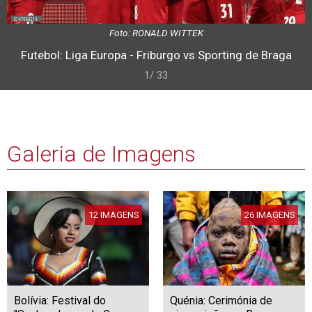
Foto: RONALD WITTEK
Futebol: Liga Europa - Friburgo vs Sporting de Braga
1/ 33
Galeria de Imagens
12 IMAGENS
26 IMAGENS
Bolívia: Festival do
Quénia: Cerimónia de