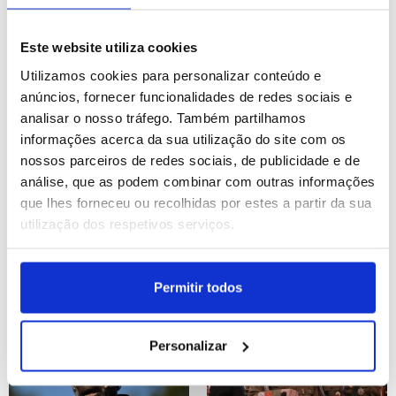
26º Festival Anual Garma
Futebol: FC Porto vence o
em Gulkula, Território do
Torreense e conquista a
Este website utiliza cookies
Norte, Austrália.
Supertaça Cândido de
Utilizamos cookies para personalizar conteúdo e
Oliveira
ID: 47554935
Data: 02/08/2026 11:19
ID: 47553935
Data: 01/08/2026 23:44
anúncios, fornecer funcionalidades de redes sociais e
analisar o nosso tráfego. Também partilhamos
18 IMAGENS
24 IMAGENS
informações acerca da sua utilização do site com os
nossos parceiros de redes sociais, de publicidade e de
análise, que as podem combinar com outras informações
que lhes forneceu ou recolhidas por estes a partir da sua
utilização dos respetivos serviços.
Holanda: Parada do Canal
Grécia: Incêndio na
em Amesterdão
Argólida
Permitir todos
ID: 47552605
Data: 01/08/2026 16:41
ID: 47552599
Data: 01/08/2026 16:37
Personalizar
20 IMAGENS
19 IMAGENS