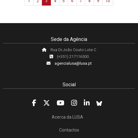
1
2
3
4
5
6
7
8
9
10
Sede da Agência
Rua Dr.João Couto Lote C
(+351) 217116500
agencialusa@lusa.pt
Social
Acerca da LUSA
Contactos