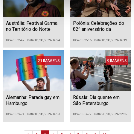
Austrália: Festival Garma
Polónia: Celebrações do
no Território do Norte
82º aniversário da
Insurreição de Varsóvia
ID: 47552542
Data: 01/08/2026 16:24
ID: 47552516
Data: 01/08/2026 16:19
21 IMAGENS
9 IMAGENS
Alemanha: Parada gay em
Rússia: Dia quente em
Hamburgo
São Petersburgo
ID: 47552474
Data: 01/08/2026 16:03
ID: 47550472
Data: 31/07/2026 22:35