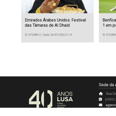
Emirados Árabes Unidos: Festival
Benfica
das Tâmaras de Al Dhaid
1 em jo
Liga Eu
ID: 47509812
Data: 23/07/2026 21:14
ID: 475098
Sede da 
Rua Dr
(+351)
agenci