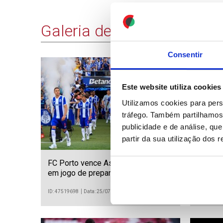
Galeria de Imagens
Consentir
31 IMAGENS
Este website utiliza cookies
Utilizamos cookies para pers
tráfego. Também partilhamos 
publicidade e de análise, q
partir da sua utilização dos 
FC Porto vence Aston Villa por 2-1
Abu Dh
em jogo de preparação para a
Night 1
temporada 2026/27
ID: 47519698
Data: 25/07/2026 22:09
ID: 475196