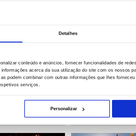
Detalhes
16 IMAGENS
23 
onalizar conteúdo e anúncios, fornecer funcionalidades de redes
informações acerca da sua utilização do site com os nossos pa
ue as podem combinar com outras informações que lhes forneceu 
respetivos serviços.
abi: UFC Paramount Fight
Sporting vence Mónaco por 
7
conquista Troféu Cinco Violi
Personalizar
73
Data: 25/07/2026 21:59
ID: 47519666
Data: 25/07/2026 21:57