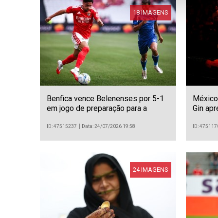
18 IMAGENS
Benfica vence Belenenses por 5-1
México
em jogo de preparação para a
Gin apr
temporada 2026/27
Gold» 
ID: 47515237
Data: 24/07/2026 19:58
ID: 475117
24 IMAGENS