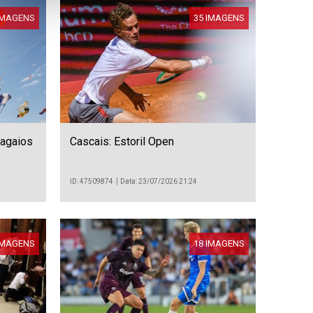
IMAGENS
35 IMAGENS
pagaios
Cascais: Estoril Open
ID: 47509874
Data: 23/07/2026 21:24
IMAGENS
18 IMAGENS