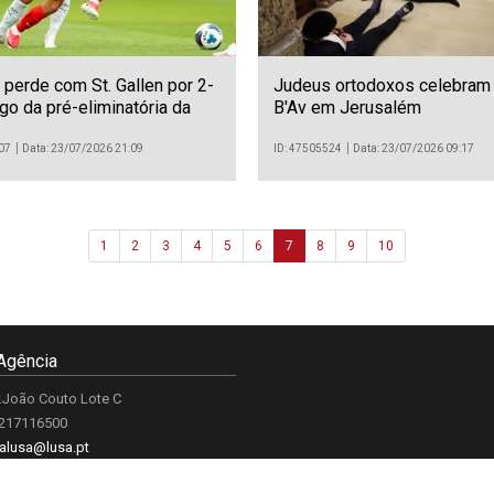
 perde com St. Gallen por 2-
Judeus ortodoxos celebram 
go da pré-eliminatória da
B'Av em Jerusalém
ropa de futebol
07
Data: 23/07/2026 21:09
ID: 47505524
Data: 23/07/2026 09:17
1
2
3
4
5
6
7
8
9
10
Agência
.João Couto Lote C
 217116500
alusa@lusa.pt