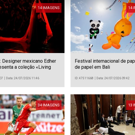
14 IMAGENS
14 
: Designer mexicano Edher
Festival internacional de pa
esenta a coleção «Living
de papel em Bali
na Intermoda
07
Data: 24/07/2026 11:46
ID: 47511668
Data: 24/07/2026 09:42
34 IMAGENS
13 