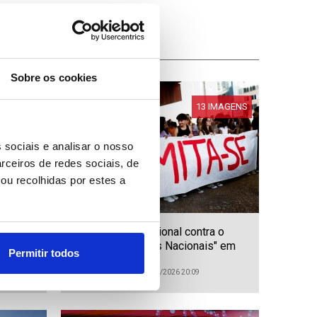
Sobre os cookies
IMAGENS
13 IMAGENS
 sociais e analisar o nosso
rceiros de redes sociais, de
ou recolhidas por estes a
2-0 e
Manifestação nacional contra o
nos
"caos nos Exames Nacionais" em
Permitir todos
Lisboa
ID: 47515278
Data: 24/07/2026 20:09