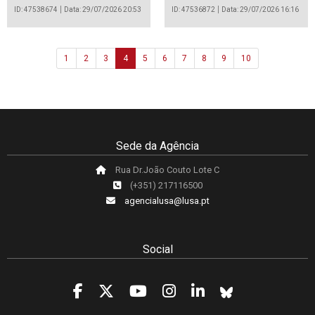
ID: 47538674
Data: 29/07/2026 20:53
ID: 47536872
Data: 29/07/2026 16:16
1
2
3
4
5
6
7
8
9
10
Sede da Agência
Rua Dr.João Couto Lote C
(+351) 217116500
agencialusa@lusa.pt
Social