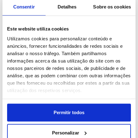
Consentir
Detalhes
Sobre os cookies
Este website utiliza cookies
Alemanha: Nascer do sol
Braga vence Zeleznicar
Utilizamos cookies para personalizar conteúdo e
no Olympiapark, em
Pancevo 4-0 em jogo da
anúncios, fornecer funcionalidades de redes sociais e
Munique
pré-eliminatória de
acesso à fase de liga da
ID: 47546245
Data: 31/07/2026 09:14
ID: 47544828
Data: 30/07/2026 22:06
analisar o nosso tráfego. Também partilhamos
Liga Conferência
informações acerca da sua utilização do site com os
nossos parceiros de redes sociais, de publicidade e de
27 IMAGENS
17 IMAGENS
análise, que as podem combinar com outras informações
que lhes forneceu ou recolhidas por estes a partir da sua
utilização dos respetivos serviços.
Benfica vence St. Gallen
Incêndio em Valpaços
Permitir todos
por 5-0 em jogo da pré-
eliminatória de acesso à
fase de liga da Liga
ID: 47544820
Data: 30/07/2026 22:02
ID: 47544585
Data: 30/07/2026 21:19
Personalizar
Europa