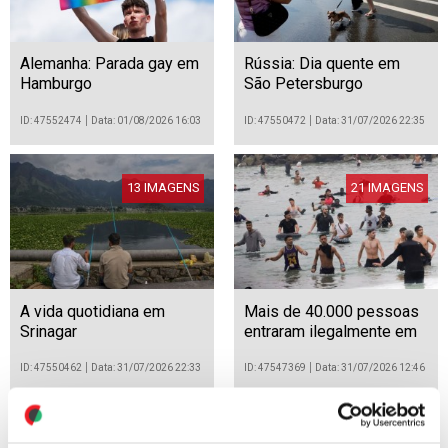
Alemanha: Parada gay em
Rússia: Dia quente em
Hamburgo
São Petersburgo
ID: 47552474
Data: 01/08/2026 16:03
ID: 47550472
Data: 31/07/2026 22:35
13 IMAGENS
21 IMAGENS
A vida quotidiana em
Mais de 40.000 pessoas
Srinagar
entraram ilegalmente em
Ceuta desde quinta-feira
ID: 47550462
Data: 31/07/2026 22:33
ID: 47547369
Data: 31/07/2026 12:46
12 IMAGENS
32 IMAGENS