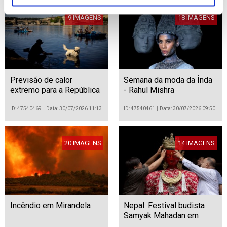
9 IMAGENS
18 IMAGENS
Previsão de calor
Semana da moda da Índa
extremo para a República
- Rahul Mishra
Checa
ID: 47540469
Data: 30/07/2026 11:13
ID: 47540461
Data: 30/07/2026 09:50
20 IMAGENS
14 IMAGENS
Incêndio em Mirandela
Nepal: Festival budista
Samyak Mahadan em
Catmandu