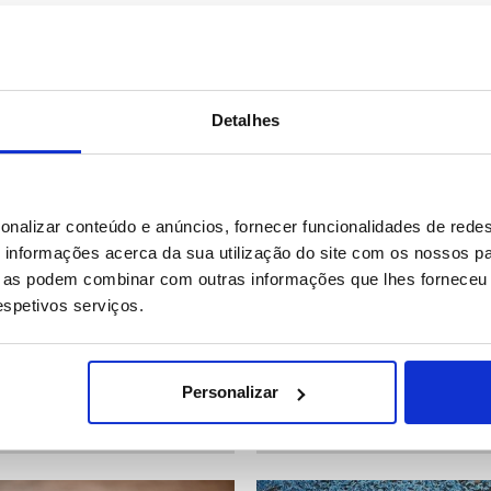
Detalhes
12 IMAGENS
26 
onalizar conteúdo e anúncios, fornecer funcionalidades de redes
informações acerca da sua utilização do site com os nossos pa
ue as podem combinar com outras informações que lhes forneceu 
respetivos serviços.
: Festival do "Senhor Jesus
Quénia: Cerimónia de circun
n Poder" em La Paz
em Bungoma
Personalizar
25
Data: 02/08/2026 16:23
ID: 47555711
Data: 02/08/2026 16:18