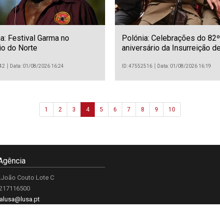
ia: Festival Garma no
Polónia: Celebrações do 82º
rio do Norte
aniversário da Insurreição d
Varsóvia
42
Data: 01/08/2026 16:24
ID: 47552516
Data: 01/08/2026 16:19
1
2
3
4
5
6
7
8
9
10
Agência
.João Couto Lote C
 217116500
alusa@lusa.pt