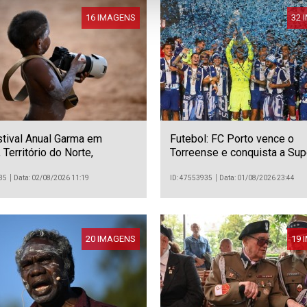
16 IMAGENS
32 
stival Anual Garma em
Futebol: FC Porto vence o
 Território do Norte,
Torreense e conquista a Sup
a.
Cândido de Oliveira
35
Data: 02/08/2026 11:19
ID: 47553935
Data: 01/08/2026 23:44
20 IMAGENS
19 