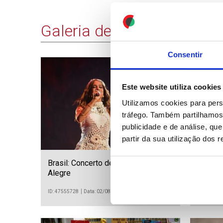
Galeria de Imagens
Consentir
15 IMAGENS
Este website utiliza cookies
Utilizamos cookies para pers
tráfego. Também partilhamos 
publicidade e de análise, q
partir da sua utilização dos 
Brasil: Concerto de Anitta em Porto
Bolívia
Alegre
do Gra
ID: 47555728
Data: 02/08/2026 16:26
ID: 475557