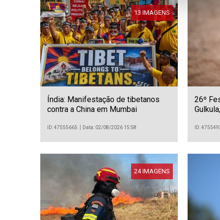
13 IMAGENS
Índia: Manifestação de tibetanos
26º Fe
contra a China em Mumbai
Gulkula,
Austráli
ID: 47555665
Data: 02/08/2026 15:58
ID: 475549
24 IMAGENS