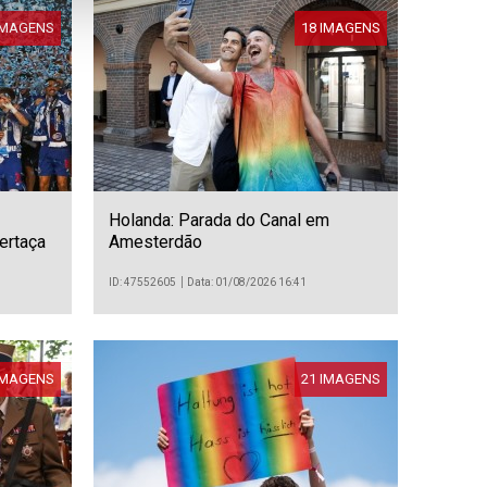
IMAGENS
18 IMAGENS
Holanda: Parada do Canal em
ertaça
Amesterdão
ID: 47552605
Data: 01/08/2026 16:41
IMAGENS
21 IMAGENS