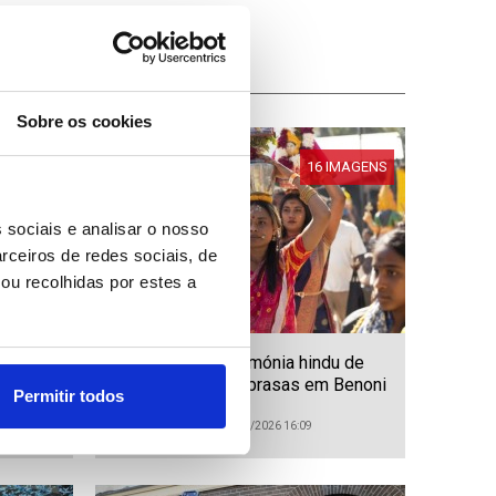
Sobre os cookies
IMAGENS
16 IMAGENS
 sociais e analisar o nosso
rceiros de redes sociais, de
ou recolhidas por estes a
cisão
África do Sul: Cerimónia hindu de
caminhada sobre brasas em Benoni
Permitir todos
ID: 47555687
Data: 02/08/2026 16:09