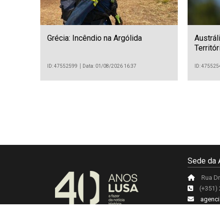
Grécia: Incêndio na Argólida
Austrál
Territó
ID: 47552599
Data: 01/08/2026 16:37
ID: 475525
Sede da 
Rua Dr
(+351)
agenci