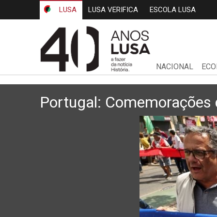
LUSA
LUSA VERIFICA
ESCOLA LUSA
NACIONAL
ECO
Portugal: Comemorações d