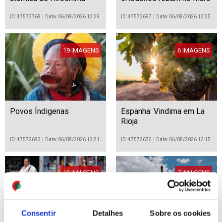
das Lamentações
ID: 47572768
Data: 06/08/2026 12:39
ID: 47572697
Data: 06/08/2026 12:25
19 IMAGENS
6 IMAGENS
Povos Índigenas
Espanha: Vindima em La
Rioja
ID: 47572683
Data: 06/08/2026 12:21
ID: 47572672
Data: 06/08/2026 12:15
12 IMAGENS
7 IMAGENS
Consentir
Detalhes
Sobre os cookies