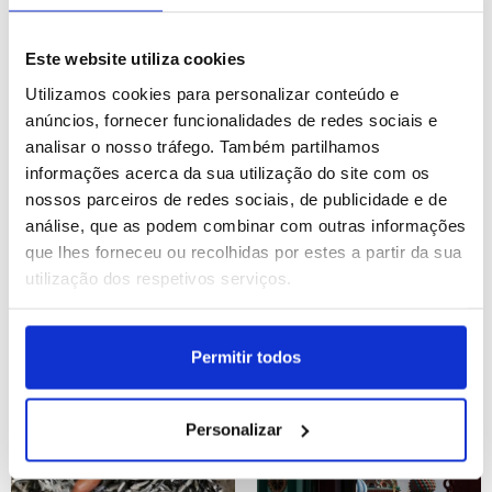
Reino Unido: Mercado de
França: Vida quotidiana
rua em Londres
em Paris
Este website utiliza cookies
ID: 47571944
Data: 06/08/2026 09:13
ID: 47571936
Data: 06/08/2026 09:10
Utilizamos cookies para personalizar conteúdo e
anúncios, fornecer funcionalidades de redes sociais e
analisar o nosso tráfego. Também partilhamos
12 IMAGENS
12 IMAGENS
informações acerca da sua utilização do site com os
nossos parceiros de redes sociais, de publicidade e de
análise, que as podem combinar com outras informações
que lhes forneceu ou recolhidas por estes a partir da sua
utilização dos respetivos serviços.
Roménia: Rio Danúbio
Ponte 25 de abril
com baixo nível de água
comemora 60 anos
Permitir todos
ID: 47571911
Data: 06/08/2026 09:07
ID: 47571901
Data: 06/08/2026 09:01
Personalizar
17 IMAGENS
9 IMAGENS