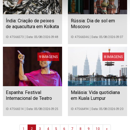
Índia: Criação de peixes
Rússia: Dia de sol em
de aquacultura em Kolkata
Moscovo
ID: 47566573
Data: 05/08/2026 09:48
ID: 47566546
Data: 05/08/2026 09:37
9 IMAGENS
8 IMAGENS
Espanha: Festival
Malásia: Vida quotidiana
Internacional de Teatro
em Kuala Lumpur
Clássico de Mérida
ID: 47566514
Data: 05/08/2026 09:25
ID: 47566494
Data: 05/08/2026 09:20
Next
1
2
3
4
5
6
7
8
9
10
»