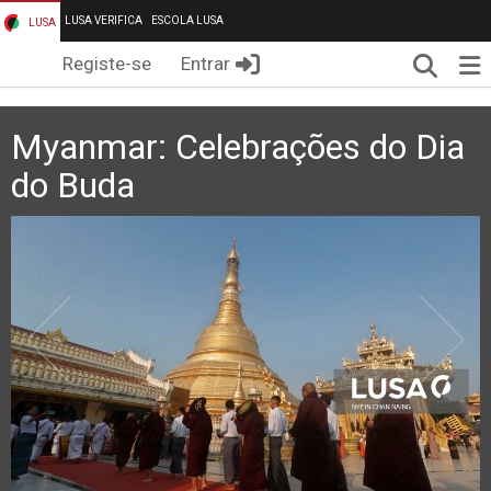
LUSA VERIFICA
ESCOLA LUSA
LUSA
Pesqui
Me
Registe-se
Entrar
Myanmar: Celebrações do Dia
do Buda