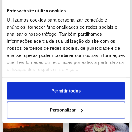
por 5-0 em jogo da pré-
eliminatória de acesso à
Este website utiliza cookies
fase de liga da Liga
ID: 47544820
Data: 30/07/2026 22:02
ID: 47544585
Data: 30/07/2026 21:19
Utilizamos cookies para personalizar conteúdo e
Europa
anúncios, fornecer funcionalidades de redes sociais e
analisar o nosso tráfego. Também partilhamos
9 IMAGENS
18 IMAGENS
informações acerca da sua utilização do site com os
nossos parceiros de redes sociais, de publicidade e de
análise, que as podem combinar com outras informações
que lhes forneceu ou recolhidas por estes a partir da sua
utilização dos respetivos serviços.
Previsão de calor
Semana da moda da Índa
extremo para a República
- Rahul Mishra
Checa
ID: 47540469
Data: 30/07/2026 11:13
ID: 47540461
Data: 30/07/2026 09:50
Permitir todos
20 IMAGENS
14 IMAGENS
Personalizar