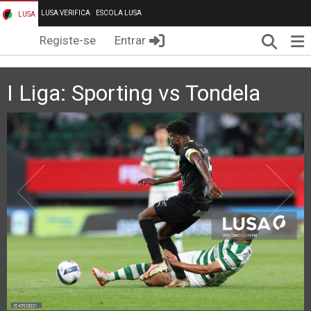
LUSA VERIFICA
ESCOLA LUSA
LUSA
Pesqui
Me
Registe-se
Entrar
I Liga: Sporting vs Tondela