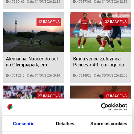
ID: 47550462
Data: 31/07/2026 22:33
ID: 47547369
Data: 31/07/2026 12:46
12 IMAGENS
32 IMAGENS
Alemanha: Nascer do sol
Braga vence Zeleznicar
no Olympiapark, em
Pancevo 4-0 em jogo da
Munique
pré-eliminatória de
acesso à fase de liga da
ID: 47546245
Data: 31/07/2026 09:14
ID: 47544828
Data: 30/07/2026 22:06
Liga Conferência
27 IMAGENS
17 IMAGENS
Consentir
Detalhes
Sobre os cookies
Benfica vence St. Gallen
Incêndio em Valpaços