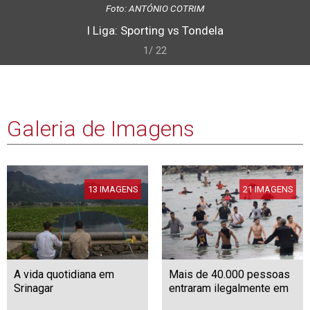
Foto: ANTÓNIO COTRIM
I Liga: Sporting vs Tondela
1/ 22
Galeria de Imagens
13 IMAGENS
21 IMAGENS
A vida quotidiana em
Mais de 40.000 pessoas
Srinagar
entraram ilegalmente em
Ceuta desde quinta-feira