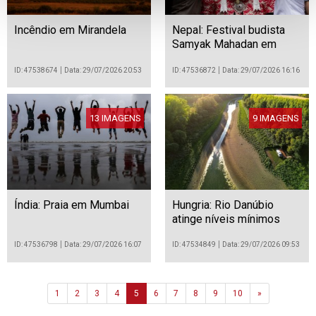
Incêndio em Mirandela
Nepal: Festival budista
Samyak Mahadan em
Catmandu
ID: 47538674
Data: 29/07/2026 20:53
ID: 47536872
Data: 29/07/2026 16:16
13 IMAGENS
9 IMAGENS
Índia: Praia em Mumbai
Hungria: Rio Danúbio
atinge níveis mínimos
históricos devido à seca
ID: 47536798
Data: 29/07/2026 16:07
ID: 47534849
Data: 29/07/2026 09:53
Next
1
2
3
4
5
6
7
8
9
10
»