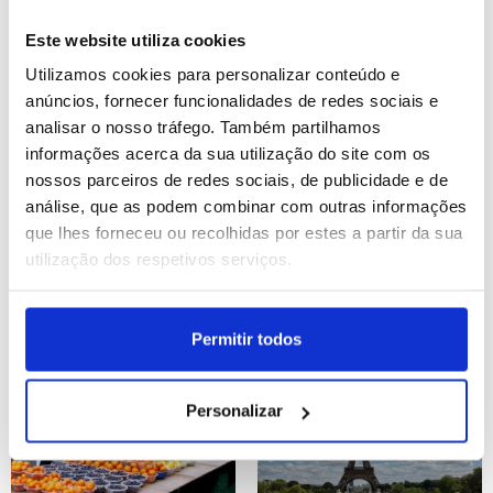
atómica de Hiroshima
ortodoxos rezam no Muro
das Lamentações
Este website utiliza cookies
ID: 47572768
Data: 06/08/2026 12:39
ID: 47572697
Data: 06/08/2026 12:25
Utilizamos cookies para personalizar conteúdo e
anúncios, fornecer funcionalidades de redes sociais e
analisar o nosso tráfego. Também partilhamos
19 IMAGENS
6 IMAGENS
informações acerca da sua utilização do site com os
nossos parceiros de redes sociais, de publicidade e de
análise, que as podem combinar com outras informações
que lhes forneceu ou recolhidas por estes a partir da sua
utilização dos respetivos serviços.
Povos Índigenas
Espanha: Vindima em La
Rioja
ID: 47572683
Data: 06/08/2026 12:21
ID: 47572672
Data: 06/08/2026 12:15
Permitir todos
12 IMAGENS
7 IMAGENS
Personalizar