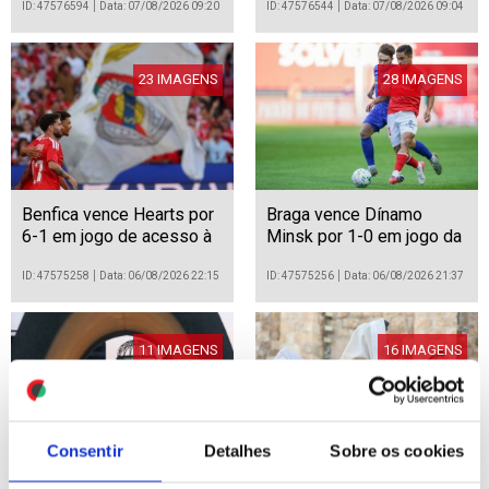
expropriações e uso da
ID: 47576594
Data: 07/08/2026 09:20
ID: 47576544
Data: 07/08/2026 09:04
terra queimada
23 IMAGENS
28 IMAGENS
Benfica vence Hearts por
Braga vence Dínamo
6-1 em jogo de acesso à
Minsk por 1-0 em jogo da
fase de grupos da Liga
Liga Conferência de
Europa de futebol
futebol
ID: 47575258
Data: 06/08/2026 22:15
ID: 47575256
Data: 06/08/2026 21:37
11 IMAGENS
16 IMAGENS
Consentir
Detalhes
Sobre os cookies
Japão: 81 anos da bomba
Israel: Soldados ultra-