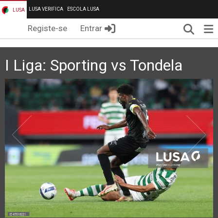
LUSA VERIFICA
ESCOLA LUSA
LUSA
Pesqui
Me
Registe-se
Entrar
I Liga: Sporting vs Tondela