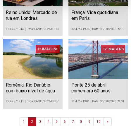
Reino Unido: Mercado de
França: Vida quotidiana
rua em Londres
em Paris
ID: 47571944
Data: 06/08/2026 09:13
ID: 47571936
Data: 06/08/2026 09:10
12 IMAGENS
12 IMAGENS
Roménia: Rio Danúbio
Ponte 25 de abril
com baixo nível de água
comemora 60 anos
ID: 47571911
Data: 06/08/2026 09:07
ID: 47571901
Data: 06/08/2026 09:01
Next
1
2
3
4
5
6
7
8
9
10
»