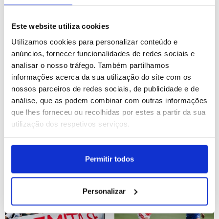
Los Angeles:
FC Porto vence Aston
Este website utiliza cookies
Manifestação e vigília do
Villa por 2-1 em jogo de
"Dia de Ação pela
preparação para a
Utilizamos cookies para personalizar conteúdo e
Abolição do ICE"
temporada 2026/27
ID: 47522753
Data: 26/07/2026 18:38
ID: 47519698
Data: 25/07/2026 22:09
anúncios, fornecer funcionalidades de redes sociais e
analisar o nosso tráfego. Também partilhamos
informações acerca da sua utilização do site com os
16 IMAGENS
23 IMAGENS
nossos parceiros de redes sociais, de publicidade e de
análise, que as podem combinar com outras informações
que lhes forneceu ou recolhidas por estes a partir da sua
utilização dos respetivos serviços.
Abu Dhabi: UFC
Sporting vence Mónaco
Paramount Fight Night 17
por 2-0 e conquista
Troféu Cinco Violinos
Permitir todos
ID: 47519673
Data: 25/07/2026 21:59
ID: 47519666
Data: 25/07/2026 21:57
Personalizar
13 IMAGENS
18 IMAGENS