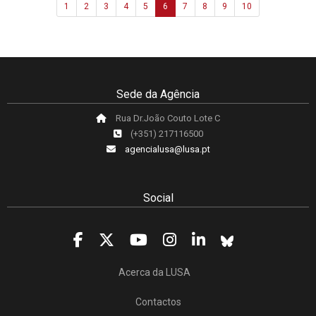
1
2
3
4
5
6
7
8
9
10
Sede da Agência
Rua Dr.João Couto Lote C
(+351) 217116500
agencialusa@lusa.pt
Social
Acerca da LUSA
Contactos