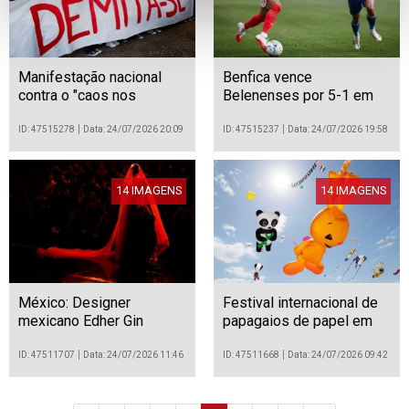
Manifestação nacional
Benfica vence
contra o "caos nos
Belenenses por 5-1 em
Exames Nacionais" em
jogo de preparação para a
Lisboa
temporada 2026/27
ID: 47515278
Data: 24/07/2026 20:09
ID: 47515237
Data: 24/07/2026 19:58
14 IMAGENS
14 IMAGENS
México: Designer
Festival internacional de
mexicano Edher Gin
papagaios de papel em
apresenta a coleção
Bali
«Living Gold» na
ID: 47511707
Data: 24/07/2026 11:46
ID: 47511668
Data: 24/07/2026 09:42
Intermoda