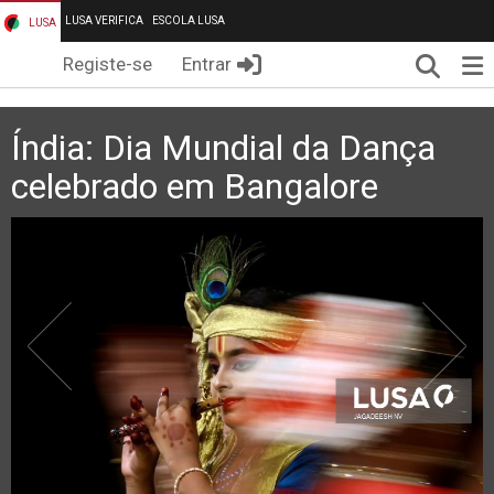
LUSA VERIFICA
ESCOLA LUSA
LUSA
Pesqui
Me
Registe-se
Entrar
Índia: Dia Mundial da Dança
celebrado em Bangalore