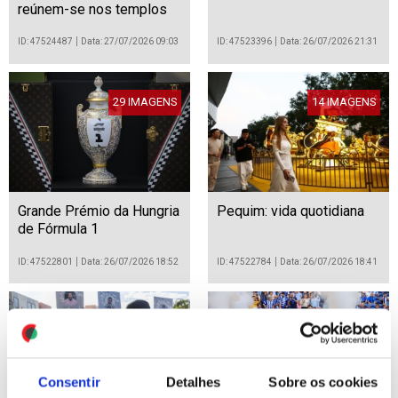
reúnem-se nos templos
para o festival Sarwan
Brata, Catmandu
ID: 47524487
Data: 27/07/2026 09:03
ID: 47523396
Data: 26/07/2026 21:31
29 IMAGENS
14 IMAGENS
Grande Prémio da Hungria
Pequim: vida quotidiana
de Fórmula 1
ID: 47522801
Data: 26/07/2026 18:52
ID: 47522784
Data: 26/07/2026 18:41
23 IMAGENS
31 IMAGENS
Consentir
Detalhes
Sobre os cookies