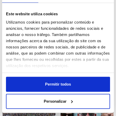
Ténis: Termina torneio de
Festival de San Fermín
Este website utiliza cookies
Wimbledon masculinos e
em Pamplona
Utilizamos cookies para personalizar conteúdo e
femininos em Londres
ID: 47451079
Data: 12/07/2026 17:12
ID: 47450386
Data: 12/07/2026 12:43
anúncios, fornecer funcionalidades de redes sociais e
analisar o nosso tráfego. Também partilhamos
informações acerca da sua utilização do site com os
15 IMAGENS
30 IMAGENS
nossos parceiros de redes sociais, de publicidade e de
análise, que as podem combinar com outras informações
que lhes forneceu ou recolhidas por estes a partir da sua
utilização dos respetivos serviços.
A instalação «Clinamen»,
Mundial2026: Argentina
de Celeste Boursier-
vence '10' da Suíça no
Permitir todos
Mougenot, no Park
prolongamento e está nas
Avenue Armory
'meias'
ID: 47449911
Data: 12/07/2026 10:00
ID: 47449898
Data: 12/07/2026 09:21
Personalizar
33 IMAGENS
34 IMAGENS