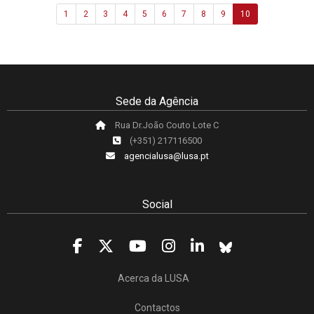
1
2
3
4
5
6
7
8
9
10
Sede da Agência
Rua Dr.João Couto Lote C
(+351) 217116500
agencialusa@lusa.pt
Social
Acerca da LUSA
Contactos