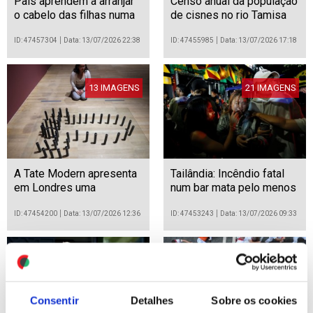
Pais aprendem a arranjar
Censo anual da população
o cabelo das filhas numa
de cisnes no rio Tamisa
oficina em Munique
ID: 47457304
Data: 13/07/2026 22:38
ID: 47455985
Data: 13/07/2026 17:18
13 IMAGENS
21 IMAGENS
A Tate Modern apresenta
Tailândia: Incêndio fatal
em Londres uma
num bar mata pelo menos
exposição dedicada a Ana
27 pessoas em
Mendieta
Banguecoque
ID: 47454200
Data: 13/07/2026 12:36
ID: 47453243
Data: 13/07/2026 09:33
50 IMAGENS
28 IMAGENS
Consentir
Detalhes
Sobre os cookies