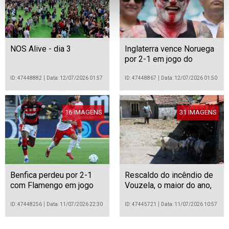
NOS Alive - dia 3
Inglaterra vence Noruega
por 2-1 em jogo do
Mundial de futebol de
2026
ID: 47448882
Data: 12/07/2026 01:57
ID: 47448867
Data: 12/07/2026 01:50
16 IMAGENS
31 IMAGENS
Benfica perdeu por 2-1
Rescaldo do incêndio de
com Flamengo em jogo
Vouzela, o maior do ano,
do Troféu do Algarve de
até então
futebol
ID: 47448256
Data: 11/07/2026 22:30
ID: 47445721
Data: 11/07/2026 10:57