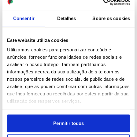
Consentir
Detalhes
Sobre os cookies
12 IMAGENS
32 IMAGENS
Este website utiliza cookies
Utilizamos cookies para personalizar conteúdo e
Alemanha: Nascer do sol
Braga vence Zeleznicar
anúncios, fornecer funcionalidades de redes sociais e
no Olympiapark, em
Pancevo 4-0 em jogo da
analisar o nosso tráfego. Também partilhamos
Munique
pré-eliminatória de
informações acerca da sua utilização do site com os
acesso à fase de liga da
ID: 47546245
Data: 31/07/2026 09:14
ID: 47544828
Data: 30/07/2026 22:06
nossos parceiros de redes sociais, de publicidade e de
Liga Conferência
análise, que as podem combinar com outras informações
que lhes forneceu ou recolhidas por estes a partir da sua
27 IMAGENS
17 IMAGENS
utilização dos respetivos serviços.
Permitir todos
Benfica vence St. Gallen
Incêndio em Valpaços