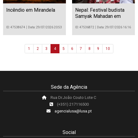
Incêndio em Mirandela
Nepal: Festival budista
Samyak Mahadan em
Catmandu
ID: 47538674
Data: 29/07/2026 20:53
ID: 47536872
Data: 29/07/2026 16:16
1
2
3
4
5
6
7
8
9
10
Sede da Agência
Rua Dr.João Couto Lote C
(+351) 217116500
agencialusa@lusa.pt
Social