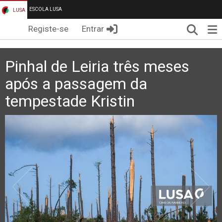
ESCOLA LUSA
LUSA
Pesqui
Me
Registe-se
Entrar
Pinhal de Leiria três meses
após a passagem da
tempestade Kristin