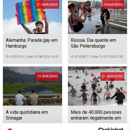
21 IMAGENS
9 IMAGENS
Alemanha: Parada gay em
Rússia: Dia quente em
Hamburgo
São Petersburgo
ID: 47552474
Data: 01/08/2026 16:03
ID: 47550472
Data: 31/07/2026 22:35
13 IMAGENS
21 IMAGENS
A vida quotidiana em
Mais de 40.000 pessoas
Srinagar
entraram ilegalmente em
Ceuta desde quinta-feira
ID: 47550462
Data: 31/07/2026 22:33
ID: 47547369
Data: 31/07/2026 12:46