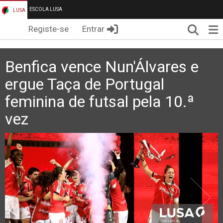
ESCOLA LUSA
LUSA
Pesqui
Me
Registe-se
Entrar
Benfica vence Nun'Álvares e
ergue Taça de Portugal
feminina de futsal pela 10.ª
vez