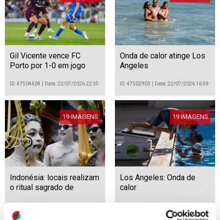
Gil Vicente vence FC
Onda de calor atinge Los
Porto por 1-0 em jogo
Angeles
particular da I Liga de
futebol
ID: 47504428
Data: 22/07/2026 22:35
ID: 47502903
Data: 22/07/2026 16:59
19 IMAGENS
19 IMAGENS
Indonésia: locais realizam
Los Angeles: Onda de
o ritual sagrado de
calor
Ngerebeg em Bali
ID: 47500583
Data: 22/07/2026 09:59
ID: 47498175
Data: 21/07/2026 18:14