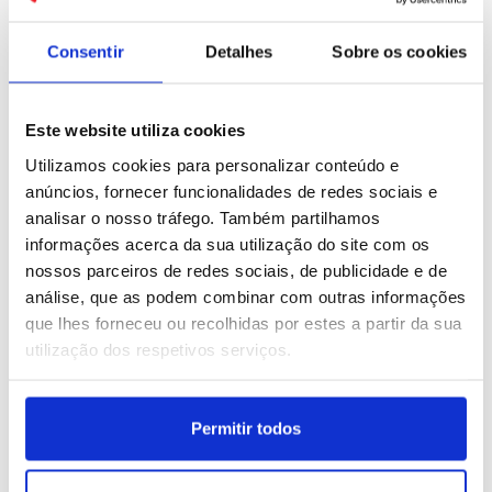
22 IMAGENS
12 IMAGENS
Consentir
Detalhes
Sobre os cookies
Este website utiliza cookies
Utilizamos cookies para personalizar conteúdo e
Índia: chuvas intensas em
Índia: Chuvas intensas
anúncios, fornecer funcionalidades de redes sociais e
Assam
provocam cheias em
analisar o nosso tráfego. Também partilhamos
Srinagar
ID: 47497964
Data: 21/07/2026 17:37
ID: 47492929
Data: 20/07/2026 18:43
informações acerca da sua utilização do site com os
nossos parceiros de redes sociais, de publicidade e de
análise, que as podem combinar com outras informações
25 IMAGENS
15 IMAGENS
que lhes forneceu ou recolhidas por estes a partir da sua
utilização dos respetivos serviços.
Permitir todos
Cascais: Ténis: Estoril
Reino Unido: Posse do
Open
novo primeiro-ministro