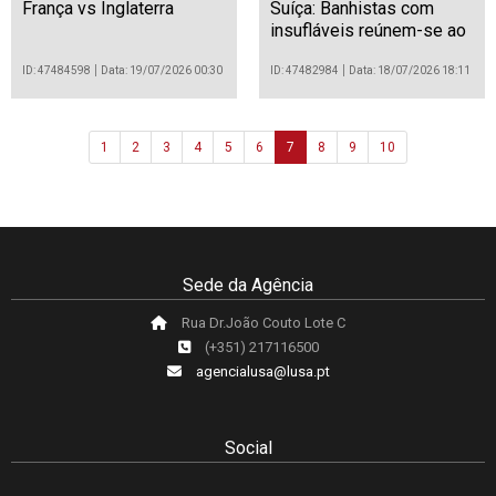
França vs Inglaterra
Suíça: Banhistas com
insufláveis reúnem-se ao
longo do rio Ródano, em
Genebra
ID: 47484598
Data: 19/07/2026 00:30
ID: 47482984
Data: 18/07/2026 18:11
1
2
3
4
5
6
7
8
9
10
Sede da Agência
Rua Dr.João Couto Lote C
(+351) 217116500
agencialusa@lusa.pt
Social