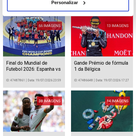
britânico Andy Burnham
Personalizar
ID: 47492774
Data: 20/07/2026 18:16
ID: 47492722
Data: 20/07/2026 18:11
66 IMAGENS
13 IMAGENS
Final do Mundial de
Gande Prémio de fórmula
Futebol 2026: Espanha vs
1 da Bélgica
Argentina
ID: 47487861
Data: 19/07/2026 23:59
ID: 47486648
Data: 19/07/2026 17:27
38 IMAGENS
14 IMAGENS