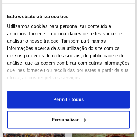
19.ª edição do Festival
Banguecoque: Museu do
Marés Vivas
Corpo Humano
Este website utiliza cookies
ID: 47480285
Data: 17/07/2026 20:21
ID: 47479660
Data: 17/07/2026 18:07
Utilizamos cookies para personalizar conteúdo e
anúncios, fornecer funcionalidades de redes sociais e
analisar o nosso tráfego. Também partilhamos
13 IMAGENS
10 IMAGENS
informações acerca da sua utilização do site com os
nossos parceiros de redes sociais, de publicidade e de
análise, que as podem combinar com outras informações
que lhes forneceu ou recolhidas por estes a partir da sua
utilização dos respetivos serviços.
Tailândia: Museu do
Jovens da Bolívia
Corpo Humano exibe a
mostram o seu talento no
anatomia humana, em
skate em «La Paz on
Permitir todos
Banguecoque
Wheels»
ID: 47478205
Data: 17/07/2026 14:04
ID: 47476515
Data: 17/07/2026 09:43
Personalizar
23 IMAGENS
20 IMAGENS