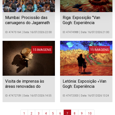
Mumbai: Procissão das
Riga: Exposição "Van
carruagens do Jagannath
Gogh: Experiência
Rath Yatra
Imersiva"
ID: 47475164
Data: 16/07/2026 22:00
ID: 47474988
Data: 16/07/2026 21:00
15 IMAGENS
15 IMAGENS
Visita de imprensa às
Letónia: Exposição «Van
áreas renovadas do
Gogh: Experiência
Museu Calouste
Imersiva» em Riga
Gulbenkian
ID: 47472709
Data: 16/07/2026 14:55
ID: 47472003
Data: 16/07/2026 13:24
1
2
3
4
5
6
7
8
9
10