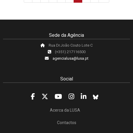
Sede da Agência
Rua Dr.João Couto Lote C
(+351) 217116500
agencialusa@lusa.pt
Social
Acerca da LUSA
Contactos