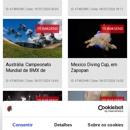
longo do rio Ródano, em
Genebra
ID: 47484598
Data: 19/07/2026 00:30
ID: 47482984
Data: 18/07/2026 18:11
15 IMAGENS
15 IMAGENS
Austrália: Campeonato
Mexico Diving Cup, em
Mundial de BMX de
Zapopan
Competição da UCI de
2026
ID: 47482964
Data: 18/07/2026 16:46
ID: 47482948
Data: 18/07/2026 16:03
25 IMAGENS
20 IMAGENS
Consentir
Detalhes
Sobre os cookies