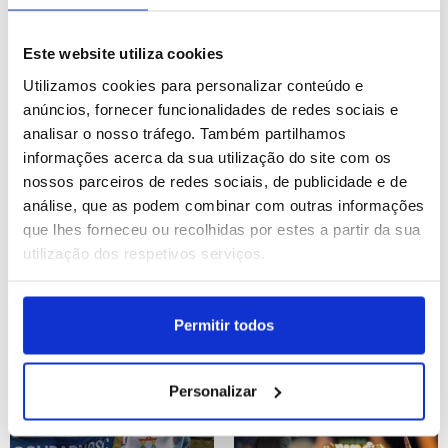
NOS Alive - dia 2
Campeonato Mundial de
Futebol no Pântano, na
Este website utiliza cookies
Finlândia
ID: 47445715
Data: 11/07/2026 10:54
ID: 47445708
Data: 11/07/2026 10:46
Utilizamos cookies para personalizar conteúdo e
anúncios, fornecer funcionalidades de redes sociais e
analisar o nosso tráfego. Também partilhamos
37 IMAGENS
19 IMAGENS
informações acerca da sua utilização do site com os
nossos parceiros de redes sociais, de publicidade e de
análise, que as podem combinar com outras informações
que lhes forneceu ou recolhidas por estes a partir da sua
utilização dos respetivos serviços.
Espanha vence Bélgica
Tailândia: Ordenação em
por 2-1 em jogo do
massa de monges
Mundial de futebol de
budistas no Wat
Permitir todos
2026
Benchamabophit
ID: 47444332
Data: 10/07/2026 22:12
ID: 47443220
Data: 10/07/2026 18:07
Personalizar
15 IMAGENS
31 IMAGENS