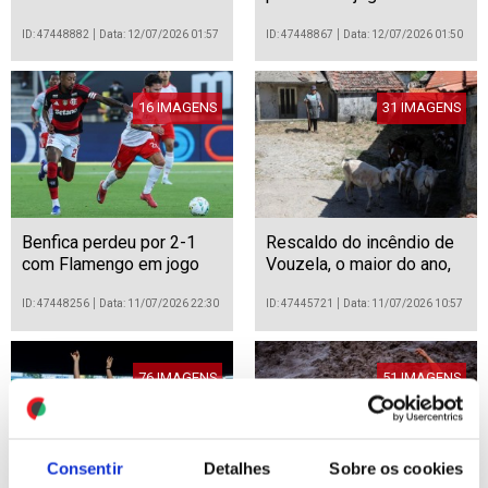
Mundial de futebol de
2026
ID: 47448882
Data: 12/07/2026 01:57
ID: 47448867
Data: 12/07/2026 01:50
16 IMAGENS
31 IMAGENS
Benfica perdeu por 2-1
Rescaldo do incêndio de
com Flamengo em jogo
Vouzela, o maior do ano,
do Troféu do Algarve de
até então
futebol
ID: 47448256
Data: 11/07/2026 22:30
ID: 47445721
Data: 11/07/2026 10:57
76 IMAGENS
51 IMAGENS
Consentir
Detalhes
Sobre os cookies