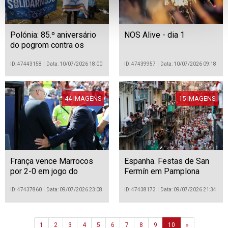
Polónia: 85.º aniversário
NOS Alive - dia 1
do pogrom contra os
judeus na aldeia de
Jedwabne
ID: 47443158
Data: 10/07/2026 18:00
ID: 47439957
Data: 10/07/2026 09:18
44 IMAGENS
15 IMAGENS
França vence Marrocos
Espanha. Festas de San
por 2-0 em jogo do
Fermín em Pamplona
Mundial de futebol de
2026
ID: 47437860
Data: 09/07/2026 23:08
ID: 47438173
Data: 09/07/2026 21:34
Next
1
2
3
4
5
6
7
8
9
10
»