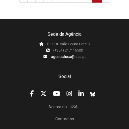
Sede da Agência
Rua Dr.João Couto Lote C
(+351) 217116500
agencialusa@lusa.pt
Social
Acerca da LUSA
Contactos