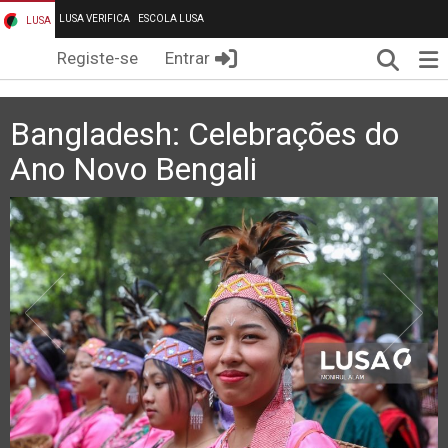
LUSA VERIFICA
ESCOLA LUSA
LUSA
Pesqui
Me
Registe-se
Entrar
Bangladesh: Celebrações do
Ano Novo Bengali