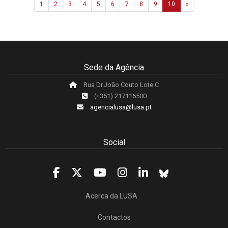
Next
1
2
3
4
5
6
7
8
9
10
»
Sede da Agência
Rua Dr.João Couto Lote C
(+351) 217116500
agencialusa@lusa.pt
Social
Acerca da LUSA
Contactos