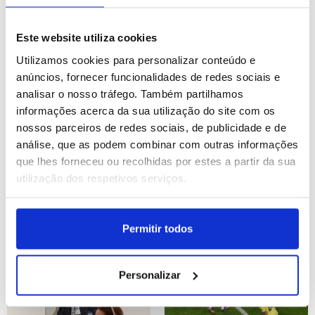
Argentina vence Inglaterra
Joanesburgo: Espetáculo
Este website utiliza cookies
por 2-1 em jogo do
"Royal Countess Zingara"
Mundial de futebol de
regressa à África do Sul
Utilizamos cookies para personalizar conteúdo e
2026
ID: 47469328
Data: 15/07/2026 22:20
ID: 47469060
Data: 15/07/2026 21:13
anúncios, fornecer funcionalidades de redes sociais e
analisar o nosso tráfego. Também partilhamos
informações acerca da sua utilização do site com os
16 IMAGENS
12 IMAGENS
nossos parceiros de redes sociais, de publicidade e de
análise, que as podem combinar com outras informações
que lhes forneceu ou recolhidas por estes a partir da sua
utilização dos respetivos serviços.
Candidatura das praias do
Mianmar: Vida quotidiana
Desembarque da
em Yangon
Normandia ao Património
Permitir todos
Mundial da UNESCO
ID: 47468115
Data: 15/07/2026 18:29
ID: 47468053
Data: 15/07/2026 18:20
Personalizar
10 IMAGENS
187 IMAGENS