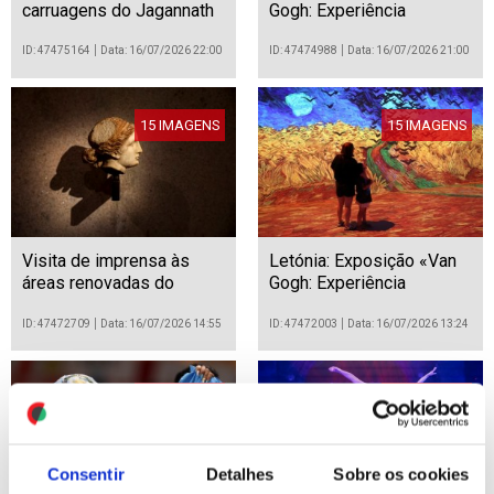
carruagens do Jagannath
Gogh: Experiência
Rath Yatra
Imersiva"
ID: 47475164
Data: 16/07/2026 22:00
ID: 47474988
Data: 16/07/2026 21:00
15 IMAGENS
15 IMAGENS
Visita de imprensa às
Letónia: Exposição «Van
áreas renovadas do
Gogh: Experiência
Museu Calouste
Imersiva» em Riga
Gulbenkian
ID: 47472709
Data: 16/07/2026 14:55
ID: 47472003
Data: 16/07/2026 13:24
40 IMAGENS
22 IMAGENS
Consentir
Detalhes
Sobre os cookies