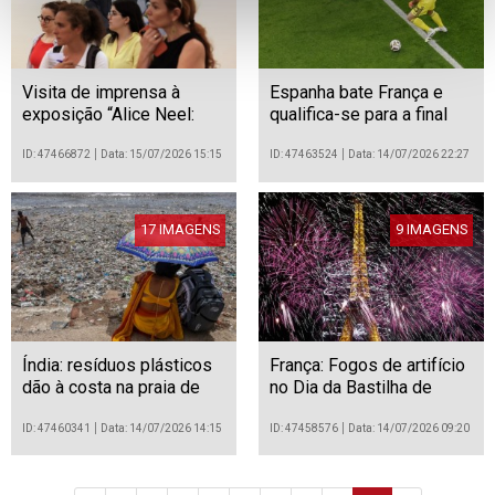
Visita de imprensa à
Espanha bate França e
exposição “Alice Neel:
qualifica-se para a final
Beautifully Imperfect” no
Museu de Arte
ID: 47466872
Data: 15/07/2026 15:15
ID: 47463524
Data: 14/07/2026 22:27
Contemporânea de
Serralves, no Porto
17 IMAGENS
9 IMAGENS
Índia: resíduos plásticos
França: Fogos de artifício
dão à costa na praia de
no Dia da Bastilha de
Juhu durante a época das
2026, em Paris
monções
ID: 47460341
Data: 14/07/2026 14:15
ID: 47458576
Data: 14/07/2026 09:20